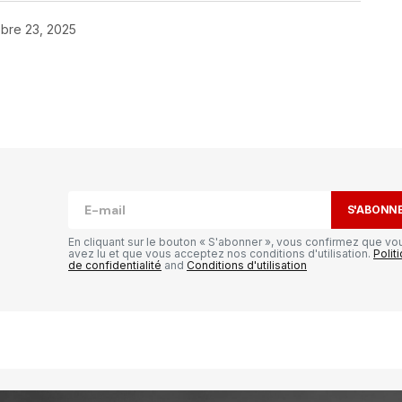
bre 23, 2025
S'ABONN
En cliquant sur le bouton « S'abonner », vous confirmez que vo
avez lu et que vous acceptez nos conditions d'utilisation.
Polit
publiée.
Les champs obligatoires sont
de confidentialité
and
Conditions d'utilisation