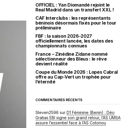
OFFICIEL : Yan Diomandé rejoint le
Real Madrid dans un transfert XXL !
CAF Interclubs : les représentants
béninois désormais fixés pour le tour
préliminaire
FBF : la saison 2026-2027
officiellement lancée, les dates des
championnats connues
France – Zinédine Zidane nommé
sélectionneur des Bleus : le rêve
devient réalité
Coupe du Monde 2026 : Lopes Cabral
offre au Cap-Vert un trophée pour
l’éternité
COMMENTAIRES RÉCENTS
Steven2596
sur
D1 Féminine (Benin) : Déo
Gratias EBI signe son grand retour, l’AS UMSA
assure l’essentiel face à l’AS Cotonou