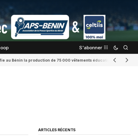
coop
S'abonner
confie au Bénin la production de 75 000 vêtements éducatifs
Romaine Yenid
ARTICLES RÉCENTS