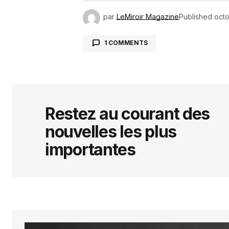
par
LeMiroir Magazine
Published
octo
1 COMMENTS
FASSINOU
octobre 23, 2025 à 11:23 am
Merci pour l’info
RÉPONDRE
Restez au courant des
nouvelles les plus
importantes
Votre adresse e-mail ne sera pas 
indiqués avec
*
Comment
*