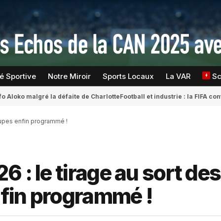
té Sportive
Notre Miroir
Sports Locaux
La VAR
S
fo Aloko malgré la défaite de Charlotte
Football et industrie : la FIFA 
oupes enfin programmé !
 : le tirage au sort des
fin programmé !