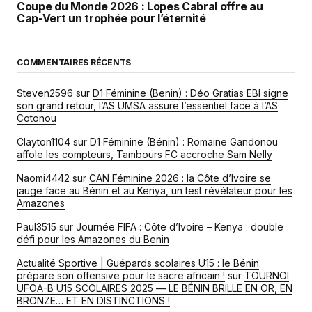
Coupe du Monde 2026 : Lopes Cabral offre au
Cap-Vert un trophée pour l’éternité
COMMENTAIRES RÉCENTS
Steven2596
sur
D1 Féminine (Benin) : Déo Gratias EBI signe
son grand retour, l’AS UMSA assure l’essentiel face à l’AS
Cotonou
Clayton1104
sur
D1 Féminine (Bénin) : Romaine Gandonou
affole les compteurs, Tambours FC accroche Sam Nelly
Naomi4442
sur
CAN Féminine 2026 : la Côte d’Ivoire se
jauge face au Bénin et au Kenya, un test révélateur pour les
Amazones
Paul3515
sur
Journée FIFA : Côte d’Ivoire – Kenya : double
défi pour les Amazones du Benin
Actualité Sportive | Guépards scolaires U15 : le Bénin
prépare son offensive pour le sacre africain !
sur
TOURNOI
UFOA-B U15 SCOLAIRES 2025 — LE BÉNIN BRILLE EN OR, EN
BRONZE… ET EN DISTINCTIONS !