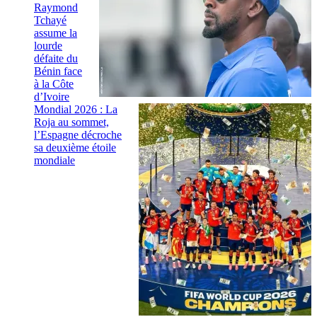
Raymond
Tchayé
assume la
lourde
défaite du
Bénin face
à la Côte
d’Ivoire
Mondial 2026 : La
Roja au sommet,
l’Espagne décroche
sa deuxième étoile
mondiale