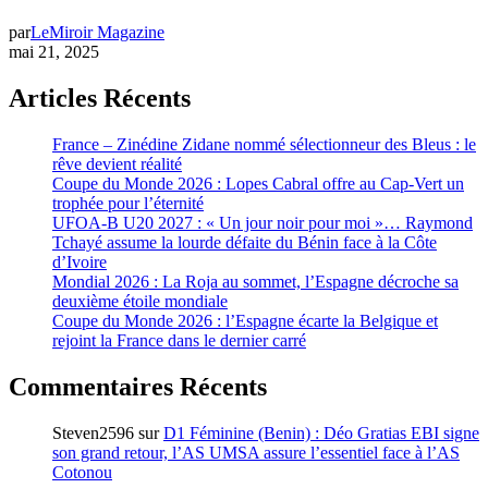
par
LeMiroir Magazine
mai 21, 2025
Articles Récents
France – Zinédine Zidane nommé sélectionneur des Bleus : le
rêve devient réalité
Coupe du Monde 2026 : Lopes Cabral offre au Cap-Vert un
trophée pour l’éternité
UFOA-B U20 2027 : « Un jour noir pour moi »… Raymond
Tchayé assume la lourde défaite du Bénin face à la Côte
d’Ivoire
Mondial 2026 : La Roja au sommet, l’Espagne décroche sa
deuxième étoile mondiale
Coupe du Monde 2026 : l’Espagne écarte la Belgique et
rejoint la France dans le dernier carré
Commentaires Récents
Steven2596
sur
D1 Féminine (Benin) : Déo Gratias EBI signe
son grand retour, l’AS UMSA assure l’essentiel face à l’AS
Cotonou