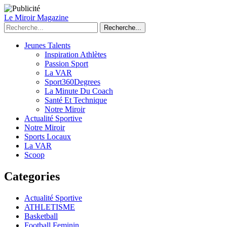
Le Miroir Magazine
Recherche...
Jeunes Talents
Inspiration Athlètes
Passion Sport
La VAR
Sport360Degrees
La Minute Du Coach
Santé Et Technique
Notre Miroir
Actualité Sportive
Notre Miroir
Sports Locaux
La VAR
Scoop
Categories
Actualité Sportive
ATHLETISME
Basketball
Football Feminin