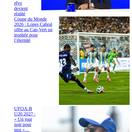
rêve
devient
réalité
Coupe du Monde
2026 : Lopes Cabral
offre au Cap-Vert un
trophée pour
l’éternité
UFOA-B
U20 2027 :
« Un jour
noir pour
moi »…