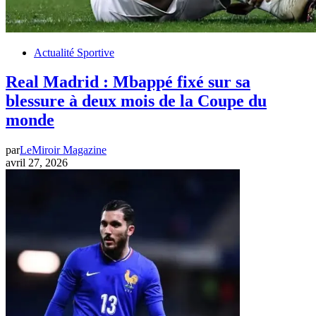
Actualité Sportive
Real Madrid : Mbappé fixé sur sa
blessure à deux mois de la Coupe du
monde
par
LeMiroir Magazine
avril 27, 2026