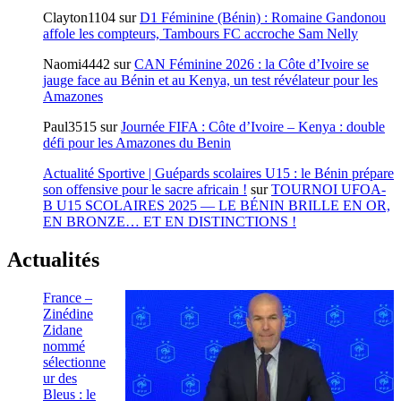
Clayton1104
sur
D1 Féminine (Bénin) : Romaine Gandonou
affole les compteurs, Tambours FC accroche Sam Nelly
Naomi4442
sur
CAN Féminine 2026 : la Côte d’Ivoire se
jauge face au Bénin et au Kenya, un test révélateur pour les
Amazones
Paul3515
sur
Journée FIFA : Côte d’Ivoire – Kenya : double
défi pour les Amazones du Benin
Actualité Sportive | Guépards scolaires U15 : le Bénin prépare
son offensive pour le sacre africain !
sur
TOURNOI UFOA-
B U15 SCOLAIRES 2025 — LE BÉNIN BRILLE EN OR,
EN BRONZE… ET EN DISTINCTIONS !
Actualités
France –
Zinédine
Zidane
nommé
sélectionne
ur des
Bleus : le