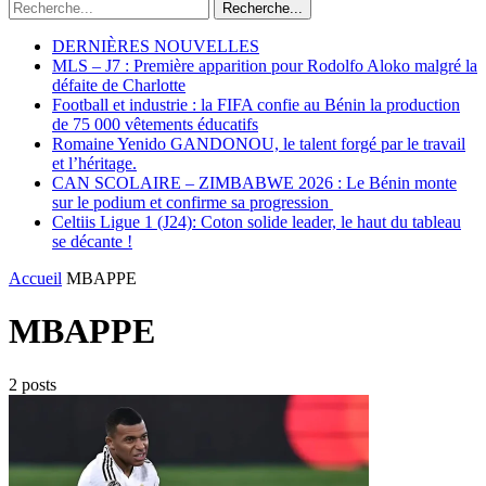
Recherche...
DERNIÈRES NOUVELLES
MLS – J7 : Première apparition pour Rodolfo Aloko malgré la
défaite de Charlotte
Football et industrie : la FIFA confie au Bénin la production
de 75 000 vêtements éducatifs
Romaine Yenido GANDONOU, le talent forgé par le travail
et l’héritage.
CAN SCOLAIRE – ZIMBABWE 2026 : Le Bénin monte
sur le podium et confirme sa progression
Celtiis Ligue 1 (J24): Coton solide leader, le haut du tableau
se décante !
Accueil
MBAPPE
MBAPPE
2 posts