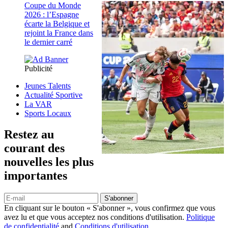
Coupe du Monde
2026 : l’Espagne
écarte la Belgique et
rejoint la France dans
le dernier carré
Publicité
Jeunes Talents
Actualité Sportive
La VAR
Sports Locaux
Restez au
courant des
nouvelles les plus
importantes
S'abonner
En cliquant sur le bouton « S'abonner », vous confirmez que vous
avez lu et que vous acceptez nos conditions d'utilisation.
Politique
de confidentialité
and
Conditions d'utilisation