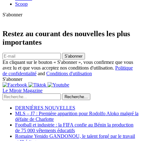
Scoop
S'abonner
Restez au courant des nouvelles les plus
importantes
S'abonner
En cliquant sur le bouton « S'abonner », vous confirmez que vous
avez lu et que vous acceptez nos conditions d'utilisation.
Politique
de confidentialité
and
Conditions d'utilisation
S'abonner
Le Miroir Magazine
Recherche...
DERNIÈRES NOUVELLES
MLS – J7 : Première apparition pour Rodolfo Aloko malgré la
défaite de Charlotte
Football et industrie : la FIFA confie au Bénin la production
de 75 000 vêtements éducatifs
Romaine Yenido GANDONOU, le talent forgé par le travail