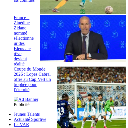
ats connues
France –
Zinédine
Zidane
nommé
sélectionne
ur des
Bleus : le
rêve
devient
réalité
Coupe du Monde
2026 : Lopes Cabral
offre au Cap-Vert un
trophée pour
l’éternité
Publicité
Jeunes Talents
Actualité Sportive
La VAR