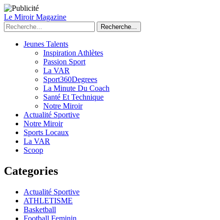
Le Miroir Magazine
Recherche...
Jeunes Talents
Inspiration Athlètes
Passion Sport
La VAR
Sport360Degrees
La Minute Du Coach
Santé Et Technique
Notre Miroir
Actualité Sportive
Notre Miroir
Sports Locaux
La VAR
Scoop
Categories
Actualité Sportive
ATHLETISME
Basketball
Football Feminin