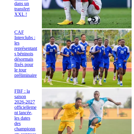
dans un
transfert
XXL !
CAF
Interclubs :
les
représentant
s béninois
désormais
fixés pour
le tour
préliminaire
FBF : la
saison
2026-2027
officielleme
nt lancée,
les dates
des
championn