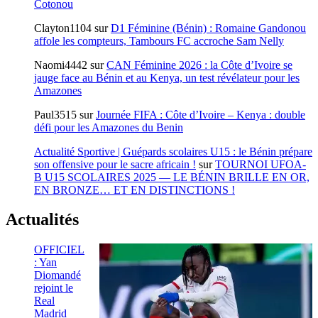
Cotonou
Clayton1104
sur
D1 Féminine (Bénin) : Romaine Gandonou
affole les compteurs, Tambours FC accroche Sam Nelly
Naomi4442
sur
CAN Féminine 2026 : la Côte d’Ivoire se
jauge face au Bénin et au Kenya, un test révélateur pour les
Amazones
Paul3515
sur
Journée FIFA : Côte d’Ivoire – Kenya : double
défi pour les Amazones du Benin
Actualité Sportive | Guépards scolaires U15 : le Bénin prépare
son offensive pour le sacre africain !
sur
TOURNOI UFOA-
B U15 SCOLAIRES 2025 — LE BÉNIN BRILLE EN OR,
EN BRONZE… ET EN DISTINCTIONS !
Actualités
OFFICIEL
: Yan
Diomandé
rejoint le
Real
Madrid