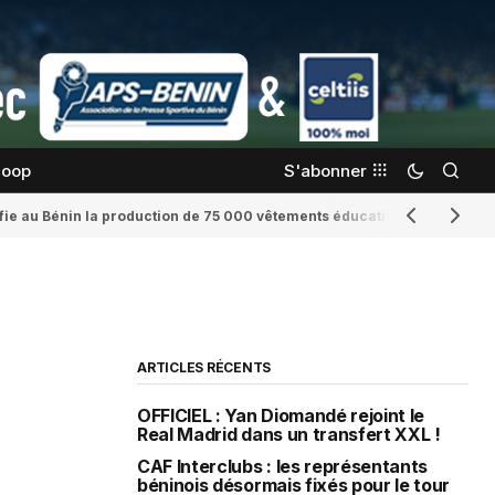
coop
S'abonner
confie au Bénin la production de 75 000 vêtements éducatifs
Romaine Yenid
ARTICLES RÉCENTS
OFFICIEL : Yan Diomandé rejoint le
Real Madrid dans un transfert XXL !
CAF Interclubs : les représentants
béninois désormais fixés pour le tour