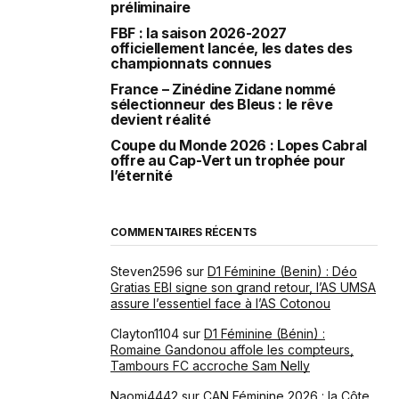
préliminaire
FBF : la saison 2026-2027
officiellement lancée, les dates des
championnats connues
France – Zinédine Zidane nommé
sélectionneur des Bleus : le rêve
devient réalité
Coupe du Monde 2026 : Lopes Cabral
offre au Cap-Vert un trophée pour
l’éternité
COMMENTAIRES RÉCENTS
Steven2596
sur
D1 Féminine (Benin) : Déo
Gratias EBI signe son grand retour, l’AS UMSA
assure l’essentiel face à l’AS Cotonou
Clayton1104
sur
D1 Féminine (Bénin) :
Romaine Gandonou affole les compteurs,
Tambours FC accroche Sam Nelly
Naomi4442
sur
CAN Féminine 2026 : la Côte