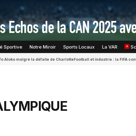
té Sportive
Notre Miroir
Sports Locaux
La VAR
S
fo Aloko malgré la défaite de Charlotte
Football et industrie : la FIFA 
ALYMPIQUE