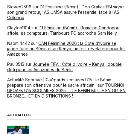
Steven2596
sur
D1 Féminine (Benin) : Déo Gratias EBI signe
son grand retour, l’AS UMSA assure l’essentiel face à l’AS
Cotonou
Clayton1104
sur
D1 Féminine (Bénin) : Romaine Gandonou
affole les compteurs, Tambours FC accroche Sam Nelly
Naomi4442
sur
CAN Féminine 2026 : la Côte d’Ivoire se
jauge face au Bénin et au Kenya, un test révélateur pour les
Amazones
Paul3515
sur
Journée FIFA : Côte d’Ivoire – Kenya : double
défi pour les Amazones du Benin
Actualité Sportive | Guépards scolaires U15 : le Bénin
prépare son offensive pour le sacre africain !
sur
TOURNOI
UFOA-B U15 SCOLAIRES 2025 — LE BÉNIN BRILLE EN OR, EN
BRONZE… ET EN DISTINCTIONS !
ACTUALITÉS