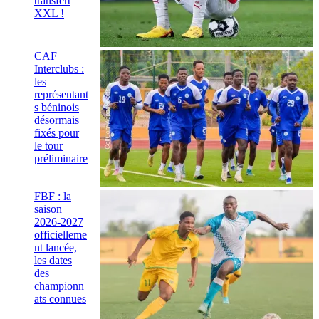
transfert
XXL !
CAF
Interclubs :
les
représentant
s béninois
désormais
fixés pour
le tour
préliminaire
FBF : la
saison
2026-2027
officielleme
nt lancée,
les dates
des
championn
ats connues