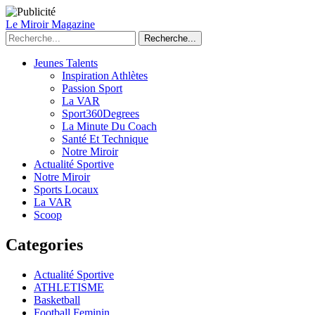
Le Miroir Magazine
Recherche...
Jeunes Talents
Inspiration Athlètes
Passion Sport
La VAR
Sport360Degrees
La Minute Du Coach
Santé Et Technique
Notre Miroir
Actualité Sportive
Notre Miroir
Sports Locaux
La VAR
Scoop
Categories
Actualité Sportive
ATHLETISME
Basketball
Football Feminin