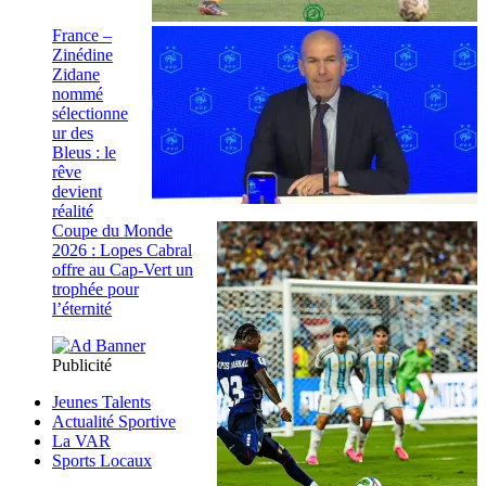
France –
Zinédine
Zidane
nommé
sélectionne
ur des
Bleus : le
rêve
devient
réalité
Coupe du Monde
2026 : Lopes Cabral
offre au Cap-Vert un
trophée pour
l’éternité
Publicité
Jeunes Talents
Actualité Sportive
La VAR
Sports Locaux