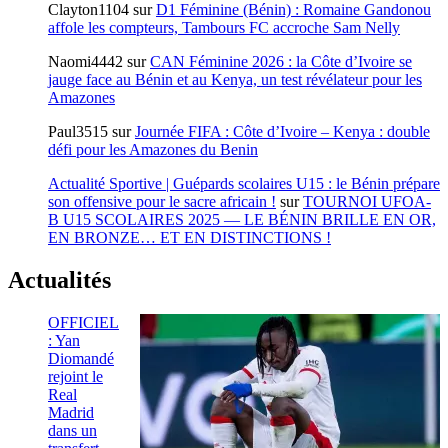
Clayton1104
sur
D1 Féminine (Bénin) : Romaine Gandonou
affole les compteurs, Tambours FC accroche Sam Nelly
Naomi4442
sur
CAN Féminine 2026 : la Côte d’Ivoire se
jauge face au Bénin et au Kenya, un test révélateur pour les
Amazones
Paul3515
sur
Journée FIFA : Côte d’Ivoire – Kenya : double
défi pour les Amazones du Benin
Actualité Sportive | Guépards scolaires U15 : le Bénin prépare
son offensive pour le sacre africain !
sur
TOURNOI UFOA-
B U15 SCOLAIRES 2025 — LE BÉNIN BRILLE EN OR,
EN BRONZE… ET EN DISTINCTIONS !
Actualités
OFFICIEL
: Yan
Diomandé
rejoint le
Real
Madrid
dans un