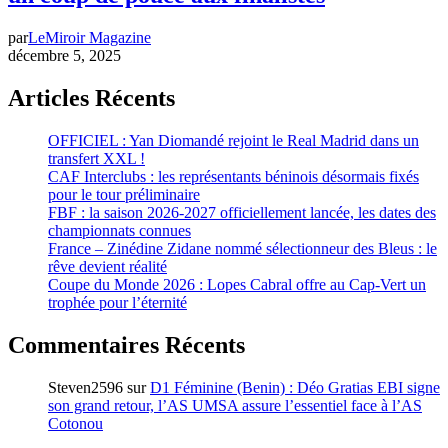
par
LeMiroir Magazine
décembre 5, 2025
Articles Récents
OFFICIEL : Yan Diomandé rejoint le Real Madrid dans un
transfert XXL !
CAF Interclubs : les représentants béninois désormais fixés
pour le tour préliminaire
FBF : la saison 2026-2027 officiellement lancée, les dates des
championnats connues
France – Zinédine Zidane nommé sélectionneur des Bleus : le
rêve devient réalité
Coupe du Monde 2026 : Lopes Cabral offre au Cap-Vert un
trophée pour l’éternité
Commentaires Récents
Steven2596
sur
D1 Féminine (Benin) : Déo Gratias EBI signe
son grand retour, l’AS UMSA assure l’essentiel face à l’AS
Cotonou