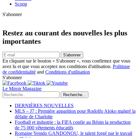
Scoop
S'abonner
Restez au courant des nouvelles les plus
importantes
S'abonner
En cliquant sur le bouton « S'abonner », vous confirmez que vous
avez lu et que vous acceptez nos conditions d'utilisation.
Politique
de confidentialité
and
Conditions d'utilisation
S'abonner
Le Miroir Magazine
Recherche...
DERNIÈRES NOUVELLES
MLS – J7 : Première apparition pour Rodolfo Aloko malgré la
défaite de Charlotte
Football et industrie : la FIFA confie au Bénin la production
de 75 000 vêtements éducatifs
Romaine Yenido GANDONOU, le talent forgé par le travail