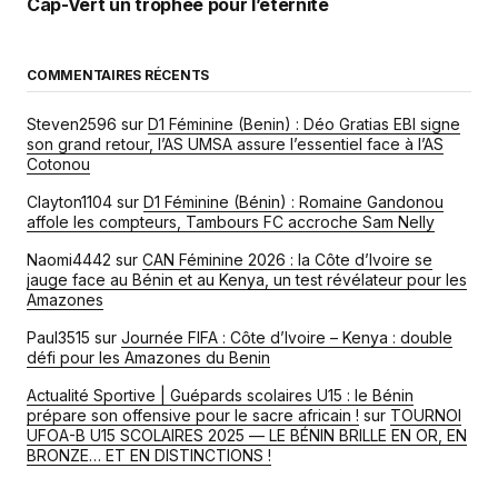
Cap-Vert un trophée pour l’éternité
COMMENTAIRES RÉCENTS
Steven2596
sur
D1 Féminine (Benin) : Déo Gratias EBI signe
son grand retour, l’AS UMSA assure l’essentiel face à l’AS
Cotonou
Clayton1104
sur
D1 Féminine (Bénin) : Romaine Gandonou
affole les compteurs, Tambours FC accroche Sam Nelly
Naomi4442
sur
CAN Féminine 2026 : la Côte d’Ivoire se
jauge face au Bénin et au Kenya, un test révélateur pour les
Amazones
Paul3515
sur
Journée FIFA : Côte d’Ivoire – Kenya : double
défi pour les Amazones du Benin
Actualité Sportive | Guépards scolaires U15 : le Bénin
prépare son offensive pour le sacre africain !
sur
TOURNOI
UFOA-B U15 SCOLAIRES 2025 — LE BÉNIN BRILLE EN OR, EN
BRONZE… ET EN DISTINCTIONS !