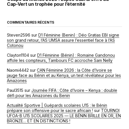
Cap-Vert un trophée pour l’éternité
COMMENTAIRES RÉCENTS
Steven2596
sur
D1 Féminine (Benin) : Déo Gratias EBI signe
son grand retour, l’AS UMSA assure l’essentiel face à l’AS
Cotonou
Clayton1104
sur
D1 Féminine (Bénin) : Romaine Gandonou
affole les compteurs, Tambours FC accroche Sam Nelly
Naomi4442
sur
CAN Féminine 2026 : la Côte d’Ivoire se
jauge face au Bénin et au Kenya, un test révélateur pour les
Amazones
Paul3515
sur
Journée FIFA : Côte d’Ivoire – Kenya : double
défi pour les Amazones du Benin
Actualité Sportive | Guépards scolaires U15 : le Bénin
prépare son offensive pour le sacre africain !
sur
TOURNOI
UFOA-B U15 SCOLAIRES 2025 — LE BÉNIN BRILLE EN OR, EN
BRONZE… ET EN DISTINCTIONS !