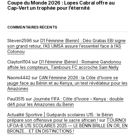
Coupe du Monde 2026 : Lopes Cabral offre au
Cap-Vert un trophée pour l’éternité
COMMENTAIRES RÉCENTS
Steven2596
sur
D1 Féminine (Benin) : Déo Gratias EBI signe
son grand retour, l’AS UMSA assure l’essentiel face à l’AS
Cotonou
Clayton1104
sur
D1 Féminine (Bénin) : Romaine Gandonou
affole les compteurs, Tambours FC accroche Sam Nelly
Naomi4442
sur
CAN Féminine 2026 : la Côte d’Ivoire se
jauge face au Bénin et au Kenya, un test révélateur pour les
Amazones
Paul3515
sur
Journée FIFA : Côte d’Ivoire – Kenya : double
défi pour les Amazones du Benin
Actualité Sportive | Guépards scolaires U15 : le Bénin
prépare son offensive pour le sacre africain !
sur
TOURNOI
UFOA-B U15 SCOLAIRES 2025 — LE BÉNIN BRILLE EN OR, EN
BRONZE… ET EN DISTINCTIONS !