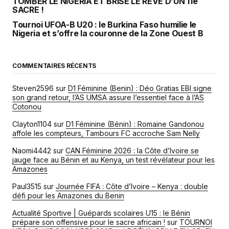
TOMBER LE NIGÉRIA ET BRISE LE RÊVE D’UN 11e
SACRE !
Tournoi UFOA-B U20 : le Burkina Faso humilie le
Nigeria et s’offre la couronne de la Zone Ouest B
COMMENTAIRES RÉCENTS
Steven2596
sur
D1 Féminine (Benin) : Déo Gratias EBI signe
son grand retour, l’AS UMSA assure l’essentiel face à l’AS
Cotonou
Clayton1104
sur
D1 Féminine (Bénin) : Romaine Gandonou
affole les compteurs, Tambours FC accroche Sam Nelly
Naomi4442
sur
CAN Féminine 2026 : la Côte d’Ivoire se
jauge face au Bénin et au Kenya, un test révélateur pour les
Amazones
Paul3515
sur
Journée FIFA : Côte d’Ivoire – Kenya : double
défi pour les Amazones du Benin
Actualité Sportive | Guépards scolaires U15 : le Bénin
prépare son offensive pour le sacre africain !
sur
TOURNOI