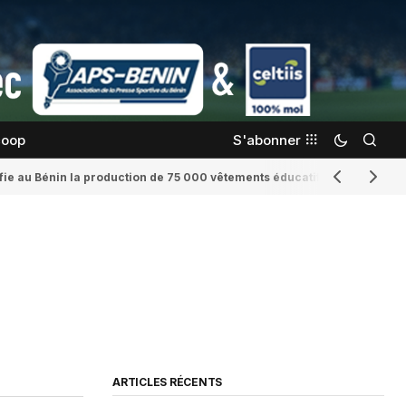
coop
S'abonner
confie au Bénin la production de 75 000 vêtements éducatifs
Romaine Yenid
ARTICLES RÉCENTS