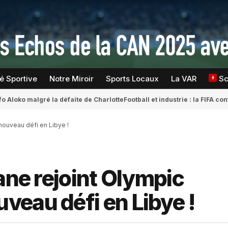
té Sportive
Notre Miroir
Sports Locaux
La VAR
S
fo Aloko malgré la défaite de Charlotte
Football et industrie : la FIFA 
nouveau défi en Libye !
ane rejoint Olympic
eau défi en Libye !