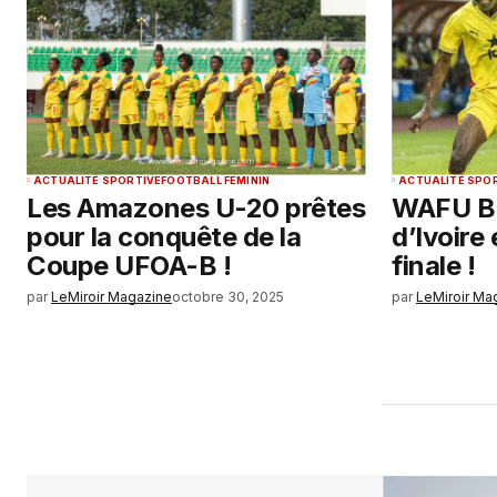
ACTUALITÉ SPORTIVE
FOOTBALL FEMININ
ACTUALITÉ SPO
Les Amazones U-20 prêtes
WAFU B 
pour la conquête de la
d’Ivoire
Coupe UFOA-B !
finale !
par
LeMiroir Magazine
octobre 30, 2025
par
LeMiroir Ma