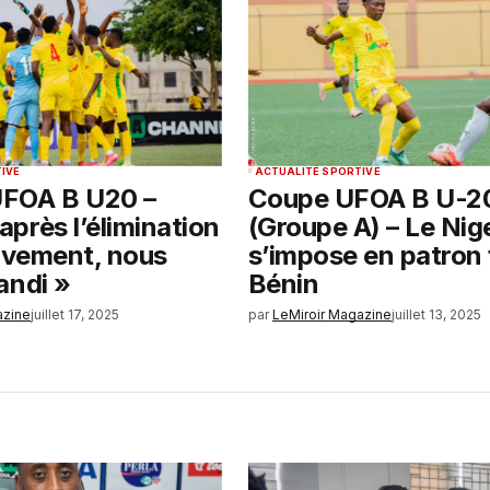
IVE
ACTUALITÉ SPORTIVE
FOA B U20 –
Coupe UFOA B U-2
près l’élimination
(Groupe A) – Le Nig
tivement, nous
s’impose en patron 
andi »
Bénin
azine
juillet 17, 2025
par
LeMiroir Magazine
juillet 13, 2025