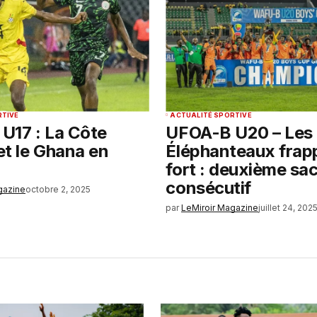
RTIVE
ACTUALITÉ SPORTIVE
U17 : La Côte
UFOA-B U20 – Les
 et le Ghana en
Éléphanteaux frap
fort : deuxième sa
consécutif
gazine
octobre 2, 2025
par
LeMiroir Magazine
juillet 24, 202