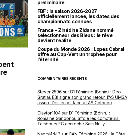
préliminaire
FBF : la saison 2026-2027
officiellement lancée, les dates des
championnats connues
France – Zinédine Zidane nommé
sélectionneur des Bleus : le rêve
devient réalité
Coupe du Monde 2026 : Lopes Cabral
offre au Cap-Vert un trophée pour
l’éternité
pent
cre
COMMENTAIRES RÉCENTS
5
Steven2596
sur
D1 Féminine (Benin) : Déo
Gratias EBI signe son grand retour, l’AS UMSA
assure l’essentiel face à l’AS Cotonou
Clayton1104
sur
D1 Féminine (Bénin) :
Romaine Gandonou affole les compteurs,
Tambours FC accroche Sam Nelly
Naomi4442
sur
CAN Féminine 2026 : la Côte