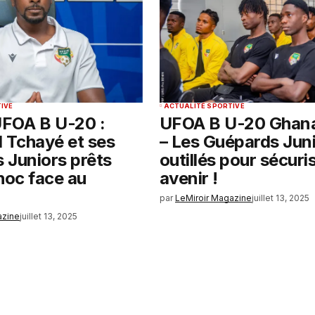
IVE
ACTUALITÉ SPORTIVE
FOA B U-20 :
UFOA B U-20 Ghan
Tchayé et ses
– Les Guépards Jun
 Juniors prêts
outillés pour sécuris
hoc face au
avenir !
par
LeMiroir Magazine
juillet 13, 2025
azine
juillet 13, 2025