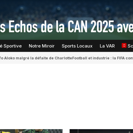
té Sportive
Notre Miroir
Sports Locaux
La VAR
S
fo Aloko malgré la défaite de Charlotte
Football et industrie : la FIFA 