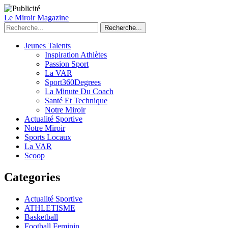
Le Miroir Magazine
Recherche...
Jeunes Talents
Inspiration Athlètes
Passion Sport
La VAR
Sport360Degrees
La Minute Du Coach
Santé Et Technique
Notre Miroir
Actualité Sportive
Notre Miroir
Sports Locaux
La VAR
Scoop
Categories
Actualité Sportive
ATHLETISME
Basketball
Football Feminin