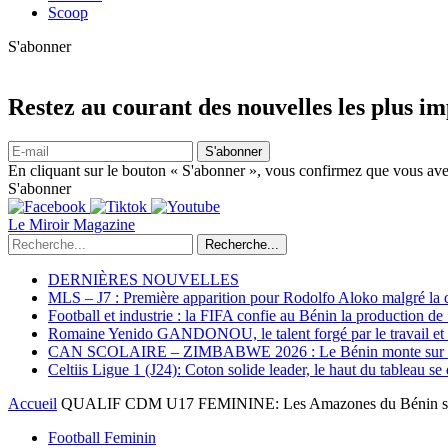
Scoop
S'abonner
Restez au courant des nouvelles les plus i
S'abonner
En cliquant sur le bouton « S'abonner », vous confirmez que vous avez
S'abonner
Le Miroir Magazine
Recherche...
DERNIÈRES NOUVELLES
MLS – J7 : Première apparition pour Rodolfo Aloko malgré la d
Football et industrie : la FIFA confie au Bénin la production d
Romaine Yenido GANDONOU, le talent forgé par le travail et l
CAN SCOLAIRE – ZIMBABWE 2026 : Le Bénin monte sur le p
Celtiis Ligue 1 (J24): Coton solide leader, le haut du tableau se
Accueil
QUALIF CDM U17 FEMININE: Les Amazones du Bénin s’arr
Football Feminin