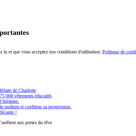
mportantes
 lu et que vous acceptez nos conditions d'utilisation.
Politique de confi
éfaite de Charlotte
e 75 000 vêtements éducatifs
’héritage.
odium et confirme sa progression
 décante !
êtent aux portes du rêve