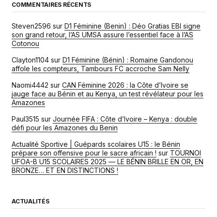
COMMENTAIRES RÉCENTS
Steven2596
sur
D1 Féminine (Benin) : Déo Gratias EBI signe
son grand retour, l’AS UMSA assure l’essentiel face à l’AS
Cotonou
Clayton1104
sur
D1 Féminine (Bénin) : Romaine Gandonou
affole les compteurs, Tambours FC accroche Sam Nelly
Naomi4442
sur
CAN Féminine 2026 : la Côte d’Ivoire se
jauge face au Bénin et au Kenya, un test révélateur pour les
Amazones
Paul3515
sur
Journée FIFA : Côte d’Ivoire – Kenya : double
défi pour les Amazones du Benin
Actualité Sportive | Guépards scolaires U15 : le Bénin
prépare son offensive pour le sacre africain !
sur
TOURNOI
UFOA-B U15 SCOLAIRES 2025 — LE BÉNIN BRILLE EN OR, EN
BRONZE… ET EN DISTINCTIONS !
ACTUALITÉS