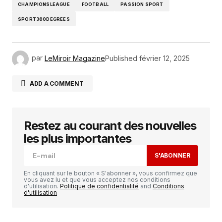
CHAMPIONSLEAGUE
FOOTBALL
PASSION SPORT
SPORT360DEGREES
par
LeMiroir Magazine
Published
février 12, 2025
ADD A COMMENT
Restez au courant des nouvelles
Votre adresse e-mail ne sera pas publiée.
Les
champs obligatoires sont indiqués avec
*
les plus importantes
S'ABONNER
Comment
*
En cliquant sur le bouton « S'abonner », vous confirmez que
vous avez lu et que vous acceptez nos conditions
d'utilisation.
Politique de confidentialité
and
Conditions
d'utilisation