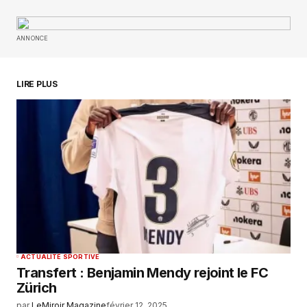
Your Name
*
ANNONCE
Your E-mail
*
Enregistrer mon nom, mon e-mail et mon
LIRE PLUS
site dans le navigateur pour mon prochain
commentaire.
SUBMIT COMMENT
ACTUALITÉ SPORTIVE
Transfert : Benjamin Mendy rejoint le FC
Zürich
par
LeMiroir Magazine
février 12, 2025