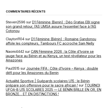
COMMENTAIRES RÉCENTS
Steven2596
sur
D1 Féminine (Benin) : Déo Gratias EBI signe
son grand retour, l’AS UMSA assure l’essentiel face à l’AS
Cotonou
Clayton1104
sur
D1 Féminine (Bénin) : Romaine Gandonou
affole les compteurs, Tambours FC accroche Sam Nelly
Naomi4442
sur
CAN Féminine 2026 : la Côte d’Ivoire se
jauge face au Bénin et au Kenya, un test révélateur pour les
Amazones
Paul3515
sur
Journée FIFA : Côte d’Ivoire – Kenya : double
défi pour les Amazones du Benin
Actualité Sportive | Guépards scolaires U15 : le Bénin
prépare son offensive pour le sacre africain !
sur
TOURNOI
UFOA-B U15 SCOLAIRES 2025 — LE BÉNIN BRILLE EN OR, EN
BRONZE… ET EN DISTINCTIONS !