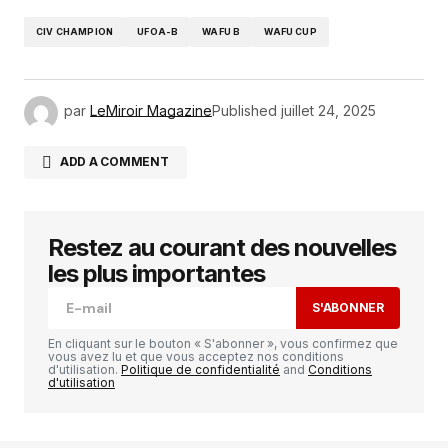
CIV CHAMPION
UFOA-B
WAFU B
WAFU CUP
par
LeMiroir Magazine
Published
juillet 24, 2025
ADD A COMMENT
Restez au courant des nouvelles
Votre adresse e-mail ne sera pas publiée.
Les
champs obligatoires sont indiqués avec
*
les plus importantes
S'ABONNER
Comment
*
En cliquant sur le bouton « S'abonner », vous confirmez que
vous avez lu et que vous acceptez nos conditions
d'utilisation.
Politique de confidentialité
and
Conditions
d'utilisation
Your Name
*