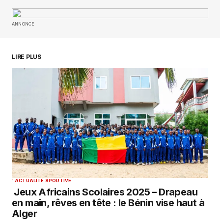
ANNONCE
Your E-mail
*
Enregistrer mon nom, mon e-mail et mon
LIRE PLUS
site dans le navigateur pour mon prochain
commentaire.
SUBMIT COMMENT
ACTUALITÉ SPORTIVE
Jeux Africains Scolaires 2025 – Drapeau
en main, rêves en tête : le Bénin vise haut à
Alger