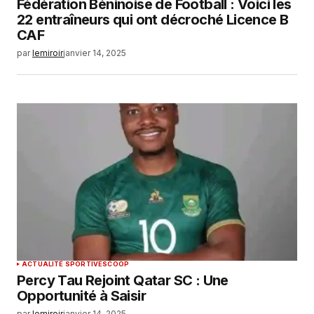
Fédération Béninoise de Football : Voici les
22 entraîneurs qui ont décroché Licence B
CAF
par
lemiroir
janvier 14, 2025
ACTUALITÉ SPORTIVE
SCOOP
Percy Tau Rejoint Qatar SC : Une
Opportunité à Saisir
par
lemiroir
janvier 14, 2025