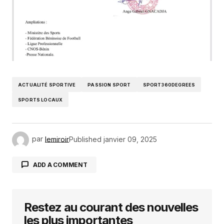
ACTUALITÉ SPORTIVE
PASSION SPORT
SPORT360DEGREES
SPORTS LOCAUX
par
lemiroir
Published
janvier 09, 2025
ADD A COMMENT
Restez au courant des nouvelles
Votre adresse e-mail ne sera pas publiée.
Les
champs obligatoires sont indiqués avec
*
les plus importantes