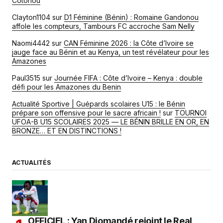
Cotonou
Clayton1104
sur
D1 Féminine (Bénin) : Romaine Gandonou
affole les compteurs, Tambours FC accroche Sam Nelly
Naomi4442
sur
CAN Féminine 2026 : la Côte d’Ivoire se
jauge face au Bénin et au Kenya, un test révélateur pour les
Amazones
Paul3515
sur
Journée FIFA : Côte d’Ivoire – Kenya : double
défi pour les Amazones du Benin
Actualité Sportive | Guépards scolaires U15 : le Bénin
prépare son offensive pour le sacre africain !
sur
TOURNOI
UFOA-B U15 SCOLAIRES 2025 — LE BÉNIN BRILLE EN OR, EN
BRONZE… ET EN DISTINCTIONS !
ACTUALITÉS
OFFICIEL : Yan Diomandé rejoint le Real