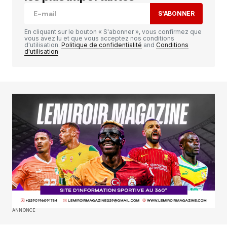
S'ABONNER
Comment
*
En cliquant sur le bouton « S'abonner », vous confirmez que
vous avez lu et que vous acceptez nos conditions
d'utilisation.
Politique de confidentialité
and
Conditions
d'utilisation
Your Name
*
Your E-mail
*
Enregistrer mon nom, mon e-mail et mon
site dans le navigateur pour mon prochain
commentaire.
SUBMIT COMMENT
ANNONCE