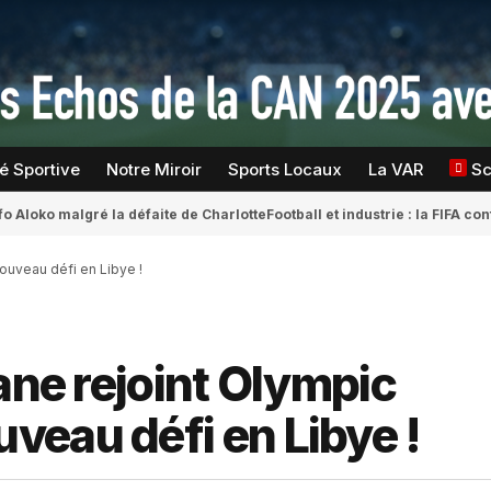
té Sportive
Notre Miroir
Sports Locaux
La VAR
S
fo Aloko malgré la défaite de Charlotte
Football et industrie : la FIFA 
ouveau défi en Libye !
ane rejoint Olympic
eau défi en Libye !