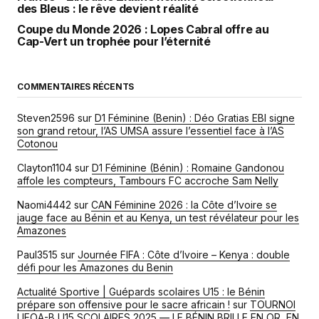
des Bleus : le rêve devient réalité
Coupe du Monde 2026 : Lopes Cabral offre au
Cap-Vert un trophée pour l’éternité
COMMENTAIRES RÉCENTS
Steven2596
sur
D1 Féminine (Benin) : Déo Gratias EBI signe
son grand retour, l’AS UMSA assure l’essentiel face à l’AS
Cotonou
Clayton1104
sur
D1 Féminine (Bénin) : Romaine Gandonou
affole les compteurs, Tambours FC accroche Sam Nelly
Naomi4442
sur
CAN Féminine 2026 : la Côte d’Ivoire se
jauge face au Bénin et au Kenya, un test révélateur pour les
Amazones
Paul3515
sur
Journée FIFA : Côte d’Ivoire – Kenya : double
défi pour les Amazones du Benin
Actualité Sportive | Guépards scolaires U15 : le Bénin
prépare son offensive pour le sacre africain !
sur
TOURNOI
UFOA-B U15 SCOLAIRES 2025 — LE BÉNIN BRILLE EN OR, EN