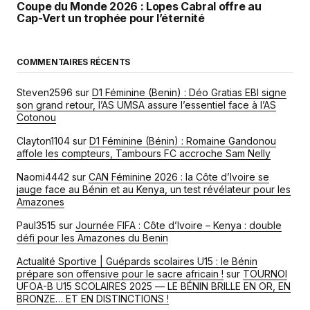
Coupe du Monde 2026 : Lopes Cabral offre au
Cap-Vert un trophée pour l’éternité
COMMENTAIRES RÉCENTS
Steven2596
sur
D1 Féminine (Benin) : Déo Gratias EBI signe
son grand retour, l’AS UMSA assure l’essentiel face à l’AS
Cotonou
Clayton1104
sur
D1 Féminine (Bénin) : Romaine Gandonou
affole les compteurs, Tambours FC accroche Sam Nelly
Naomi4442
sur
CAN Féminine 2026 : la Côte d’Ivoire se
jauge face au Bénin et au Kenya, un test révélateur pour les
Amazones
Paul3515
sur
Journée FIFA : Côte d’Ivoire – Kenya : double
défi pour les Amazones du Benin
Actualité Sportive | Guépards scolaires U15 : le Bénin
prépare son offensive pour le sacre africain !
sur
TOURNOI
UFOA-B U15 SCOLAIRES 2025 — LE BÉNIN BRILLE EN OR, EN
BRONZE… ET EN DISTINCTIONS !