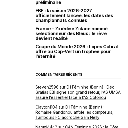
préliminaire
FBF : la saison 2026-2027
officiellement lancée, les dates des
championnats connues
France – Zinédine Zidane nommé
sélectionneur des Bleus : le rêve
devient réalité
Coupe du Monde 2026 : Lopes Cabral
offre au Cap-Vert un trophée pour
l’éternité
COMMENTAIRES RÉCENTS
Steven2596
sur
D1 Féminine (Benin) : Déo
Gratias EBI signe son grand retour, l’AS UMSA
assure l’essentiel face à l’AS Cotonou
Clayton1104
sur
D1 Féminine (Bénin) :
Romaine Gandonou affole les compteurs,
Tambours FC accroche Sam Nelly
Naomi4442
sur
CAN Féminine 2026 : la Côte