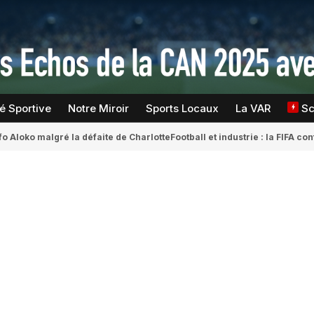
té Sportive
Notre Miroir
Sports Locaux
La VAR
S
fo Aloko malgré la défaite de Charlotte
Football et industrie : la FIFA 