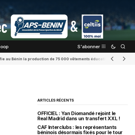
coop
S'abonner
confie au Bénin la production de 75 000 vêtements éducatifs
Romaine Yenid
ARTICLES RÉCENTS
OFFICIEL : Yan Diomandé rejoint le
Real Madrid dans un transfert XXL !
CAF Interclubs : les représentants
béninois désormais fixés pour le tour