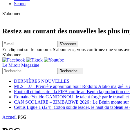
Scoop
S'abonner
Restez au courant des nouvelles les plus i
S'abonner
En cliquant sur le bouton « S'abonner », vous confirmez que vous avez
S'abonner
Le Miroir Magazine
Recherche...
DERNIÈRES NOUVELLES
MLS – J7 : Première apparition pour Rodolfo Aloko malgré la d
Football et industrie : la FIFA confie au Bénin la production d
Romaine Yenido GANDONOU, le talent forgé par le travail et l
CAN SCOLAIRE – ZIMBABWE 2026 : Le Bénin monte sur le p
Celtiis Ligue 1 (J24): Coton solide leader, le haut du tableau se
Accueil
PSG