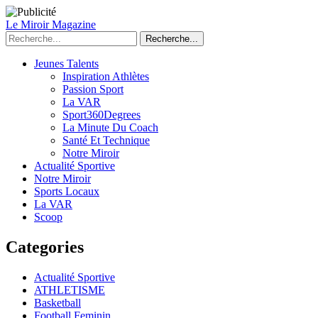
Le Miroir Magazine
Recherche...
Jeunes Talents
Inspiration Athlètes
Passion Sport
La VAR
Sport360Degrees
La Minute Du Coach
Santé Et Technique
Notre Miroir
Actualité Sportive
Notre Miroir
Sports Locaux
La VAR
Scoop
Categories
Actualité Sportive
ATHLETISME
Basketball
Football Feminin