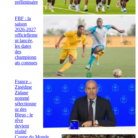
préliminaire
FBF : la
saison
2026-2027
officielleme
nt lancée,
les dates
des
championn
ats connues
France –
Zinédine
Zidane
nommé
sélectionne
ur des
Bleus : le
rêve
devient
réalité
Coupe du Monde