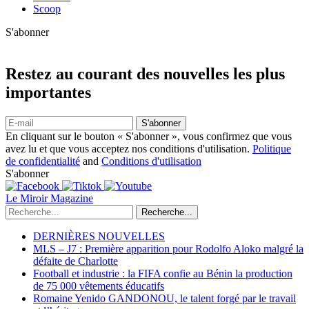
Scoop
S'abonner
Restez au courant des nouvelles les plus
importantes
S'abonner
En cliquant sur le bouton « S'abonner », vous confirmez que vous
avez lu et que vous acceptez nos conditions d'utilisation.
Politique
de confidentialité
and
Conditions d'utilisation
S'abonner
Le Miroir Magazine
Recherche...
DERNIÈRES NOUVELLES
MLS – J7 : Première apparition pour Rodolfo Aloko malgré la
défaite de Charlotte
Football et industrie : la FIFA confie au Bénin la production
de 75 000 vêtements éducatifs
Romaine Yenido GANDONOU, le talent forgé par le travail