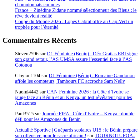
championnats connues
France – Zinédine Zidane nommé sélectionneur des Bleus : le
rêve devient réalité
Coupe du Monde 2026 : Lopes Cabral offre au Cap-Vert un
trophée pour l’éternité
Commentaires Récents
Steven2596
sur
D1 Féminine (Benin) : Déo Gratias EBI signe
son grand retour, l’AS UMSA assure l’essentiel face à l’AS
Cotonou
Clayton1104
sur
D1 Féminine (Bénin) : Romaine Gandonou
affole les compteurs, Tambours FC accroche Sam Nelly
Naomi4442
sur
CAN Féminine 2026 : la Côte d’Ivoire se
jauge face au Bénin et au Kenya, un test révélateur pour les
Amazones
Paul3515
sur
Journée FIFA : Côte d’Ivoire – Kenya : double
défi pour les Amazones du Benin
Actualité Sportive | Guépards scolaires U15 : le Bénin prépare
son offensive pour le sacre africain !
sur
TOURNOI UFOA-