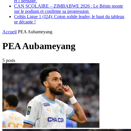
et l’héritage.
CAN SCOLAIRE – ZIMBABWE 2026 : Le Bénin monte
sur le podium et confirme sa progression
Celtiis Ligue 1 (J24): Coton solide leader, le haut du tableau
se décante !
Accueil
PEA Aubameyang
PEA Aubameyang
5 posts