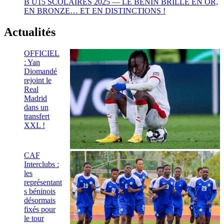
B U15 SCOLAIRES 2025 — LE BÉNIN BRILLE EN OR,
EN BRONZE… ET EN DISTINCTIONS !
Actualités
OFFICIEL
: Yan
Diomandé
rejoint le
Real
Madrid
dans un
transfert
XXL !
CAF
Interclubs :
les
représentant
s béninois
désormais
fixés pour
le tour