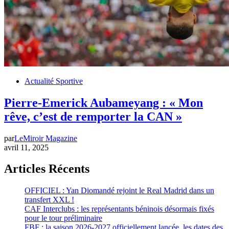
Actualité Sportive
Pierre-Emerick Aubameyang : « Mon
rêve, c’est de remporter la CAN »
par
LeMiroir Magazine
avril 11, 2025
Articles Récents
OFFICIEL : Yan Diomandé rejoint le Real Madrid dans un
transfert XXL !
CAF Interclubs : les représentants béninois désormais fixés
pour le tour préliminaire
FBF : la saison 2026-2027 officiellement lancée, les dates des