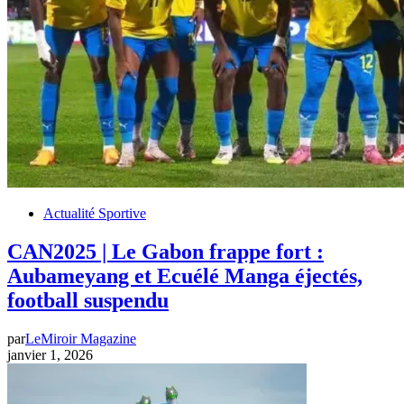
Actualité Sportive
CAN2025 | Le Gabon frappe fort :
Aubameyang et Ecuélé Manga éjectés,
football suspendu
par
LeMiroir Magazine
janvier 1, 2026