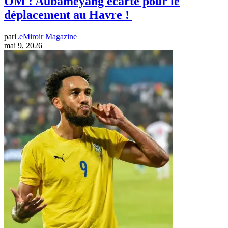
‎OM : Aubameyang écarté pour le
déplacement au Havre !
par
LeMiroir Magazine
mai 9, 2026