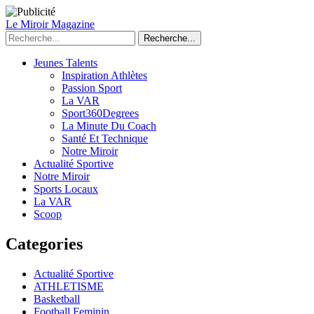
Le Miroir Magazine
Recherche...
Jeunes Talents
Inspiration Athlètes
Passion Sport
La VAR
Sport360Degrees
La Minute Du Coach
Santé Et Technique
Notre Miroir
Actualité Sportive
Notre Miroir
Sports Locaux
La VAR
Scoop
Categories
Actualité Sportive
ATHLETISME
Basketball
Football Feminin