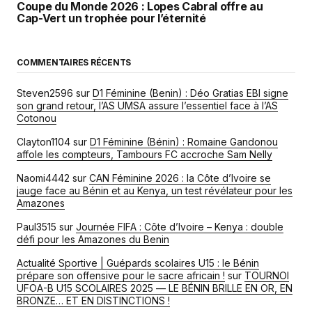
Coupe du Monde 2026 : Lopes Cabral offre au
Cap-Vert un trophée pour l’éternité
COMMENTAIRES RÉCENTS
Steven2596
sur
D1 Féminine (Benin) : Déo Gratias EBI signe
son grand retour, l’AS UMSA assure l’essentiel face à l’AS
Cotonou
Clayton1104
sur
D1 Féminine (Bénin) : Romaine Gandonou
affole les compteurs, Tambours FC accroche Sam Nelly
Naomi4442
sur
CAN Féminine 2026 : la Côte d’Ivoire se
jauge face au Bénin et au Kenya, un test révélateur pour les
Amazones
Paul3515
sur
Journée FIFA : Côte d’Ivoire – Kenya : double
défi pour les Amazones du Benin
Actualité Sportive | Guépards scolaires U15 : le Bénin
prépare son offensive pour le sacre africain !
sur
TOURNOI
UFOA-B U15 SCOLAIRES 2025 — LE BÉNIN BRILLE EN OR, EN
BRONZE… ET EN DISTINCTIONS !