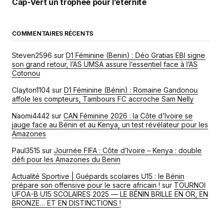
Cap-Vert un trophée pour l’éternité
COMMENTAIRES RÉCENTS
Steven2596
sur
D1 Féminine (Benin) : Déo Gratias EBI signe
son grand retour, l’AS UMSA assure l’essentiel face à l’AS
Cotonou
Clayton1104
sur
D1 Féminine (Bénin) : Romaine Gandonou
affole les compteurs, Tambours FC accroche Sam Nelly
Naomi4442
sur
CAN Féminine 2026 : la Côte d’Ivoire se
jauge face au Bénin et au Kenya, un test révélateur pour les
Amazones
Paul3515
sur
Journée FIFA : Côte d’Ivoire – Kenya : double
défi pour les Amazones du Benin
Actualité Sportive | Guépards scolaires U15 : le Bénin
prépare son offensive pour le sacre africain !
sur
TOURNOI
UFOA-B U15 SCOLAIRES 2025 — LE BÉNIN BRILLE EN OR, EN
BRONZE… ET EN DISTINCTIONS !