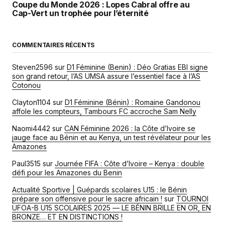
Coupe du Monde 2026 : Lopes Cabral offre au
Cap-Vert un trophée pour l’éternité
COMMENTAIRES RÉCENTS
Steven2596
sur
D1 Féminine (Benin) : Déo Gratias EBI signe
son grand retour, l’AS UMSA assure l’essentiel face à l’AS
Cotonou
Clayton1104
sur
D1 Féminine (Bénin) : Romaine Gandonou
affole les compteurs, Tambours FC accroche Sam Nelly
Naomi4442
sur
CAN Féminine 2026 : la Côte d’Ivoire se
jauge face au Bénin et au Kenya, un test révélateur pour les
Amazones
Paul3515
sur
Journée FIFA : Côte d’Ivoire – Kenya : double
défi pour les Amazones du Benin
Actualité Sportive | Guépards scolaires U15 : le Bénin
prépare son offensive pour le sacre africain !
sur
TOURNOI
UFOA-B U15 SCOLAIRES 2025 — LE BÉNIN BRILLE EN OR, EN
BRONZE… ET EN DISTINCTIONS !