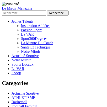
Le Miroir Magazine
Recherche...
Jeunes Talents
Inspiration Athlètes
Passion Sport
La VAR
Sport360Degrees
La Minute Du Coach
Santé Et Technique
Notre Miroir
Actualité Sportive
Notre Miroir
Sports Locaux
La VAR
Scoop
Categories
Actualité Sportive
ATHLETISME
Basketball
Football Feminin