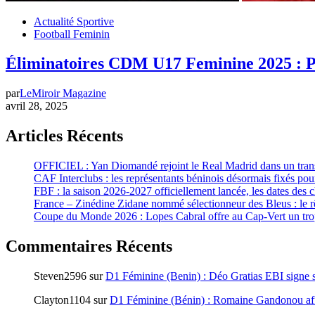
Actualité Sportive
Football Feminin
Éliminatoires CDM U17 Feminine 2025 : Pa
par
LeMiroir Magazine
avril 28, 2025
Articles Récents
OFFICIEL : Yan Diomandé rejoint le Real Madrid dans un tran
CAF Interclubs : les représentants béninois désormais fixés pour
FBF : la saison 2026-2027 officiellement lancée, les dates des
France – Zinédine Zidane nommé sélectionneur des Bleus : le rê
Coupe du Monde 2026 : Lopes Cabral offre au Cap-Vert un trop
Commentaires Récents
Steven2596
sur
D1 Féminine (Benin) : Déo Gratias EBI signe s
Clayton1104
sur
D1 Féminine (Bénin) : Romaine Gandonou aff