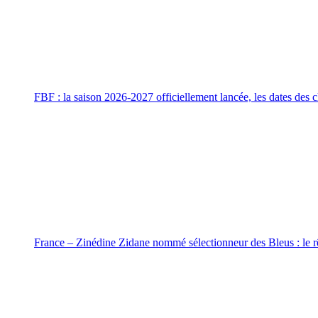
FBF : la saison 2026-2027 officiellement lancée, les dates des
France – Zinédine Zidane nommé sélectionneur des Bleus : le rê