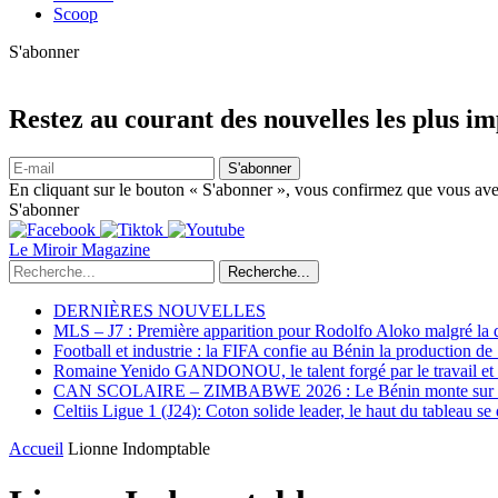
Scoop
S'abonner
Restez au courant des nouvelles les plus i
S'abonner
En cliquant sur le bouton « S'abonner », vous confirmez que vous avez
S'abonner
Le Miroir Magazine
Recherche...
DERNIÈRES NOUVELLES
MLS – J7 : Première apparition pour Rodolfo Aloko malgré la d
Football et industrie : la FIFA confie au Bénin la production d
Romaine Yenido GANDONOU, le talent forgé par le travail et l
CAN SCOLAIRE – ZIMBABWE 2026 : Le Bénin monte sur le p
Celtiis Ligue 1 (J24): Coton solide leader, le haut du tableau se
Accueil
Lionne Indomptable