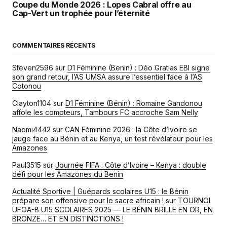
Coupe du Monde 2026 : Lopes Cabral offre au
Cap-Vert un trophée pour l’éternité
COMMENTAIRES RÉCENTS
Steven2596
sur
D1 Féminine (Benin) : Déo Gratias EBI signe
son grand retour, l’AS UMSA assure l’essentiel face à l’AS
Cotonou
Clayton1104
sur
D1 Féminine (Bénin) : Romaine Gandonou
affole les compteurs, Tambours FC accroche Sam Nelly
Naomi4442
sur
CAN Féminine 2026 : la Côte d’Ivoire se
jauge face au Bénin et au Kenya, un test révélateur pour les
Amazones
Paul3515
sur
Journée FIFA : Côte d’Ivoire – Kenya : double
défi pour les Amazones du Benin
Actualité Sportive | Guépards scolaires U15 : le Bénin
prépare son offensive pour le sacre africain !
sur
TOURNOI
UFOA-B U15 SCOLAIRES 2025 — LE BÉNIN BRILLE EN OR, EN
BRONZE… ET EN DISTINCTIONS !