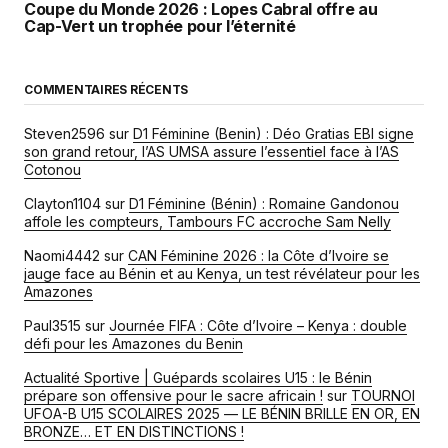
Coupe du Monde 2026 : Lopes Cabral offre au
Cap-Vert un trophée pour l’éternité
COMMENTAIRES RÉCENTS
Steven2596
sur
D1 Féminine (Benin) : Déo Gratias EBI signe
son grand retour, l’AS UMSA assure l’essentiel face à l’AS
Cotonou
Clayton1104
sur
D1 Féminine (Bénin) : Romaine Gandonou
affole les compteurs, Tambours FC accroche Sam Nelly
Naomi4442
sur
CAN Féminine 2026 : la Côte d’Ivoire se
jauge face au Bénin et au Kenya, un test révélateur pour les
Amazones
Paul3515
sur
Journée FIFA : Côte d’Ivoire – Kenya : double
défi pour les Amazones du Benin
Actualité Sportive | Guépards scolaires U15 : le Bénin
prépare son offensive pour le sacre africain !
sur
TOURNOI
UFOA-B U15 SCOLAIRES 2025 — LE BÉNIN BRILLE EN OR, EN
BRONZE… ET EN DISTINCTIONS !