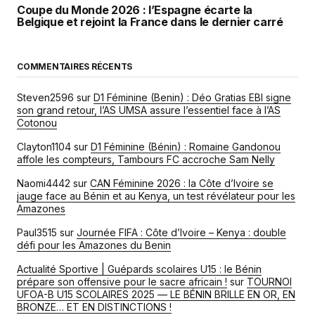
Coupe du Monde 2026 : l’Espagne écarte la
Belgique et rejoint la France dans le dernier carré
COMMENTAIRES RÉCENTS
Steven2596
sur
D1 Féminine (Benin) : Déo Gratias EBI signe
son grand retour, l’AS UMSA assure l’essentiel face à l’AS
Cotonou
Clayton1104
sur
D1 Féminine (Bénin) : Romaine Gandonou
affole les compteurs, Tambours FC accroche Sam Nelly
Naomi4442
sur
CAN Féminine 2026 : la Côte d’Ivoire se
jauge face au Bénin et au Kenya, un test révélateur pour les
Amazones
Paul3515
sur
Journée FIFA : Côte d’Ivoire – Kenya : double
défi pour les Amazones du Benin
Actualité Sportive | Guépards scolaires U15 : le Bénin
prépare son offensive pour le sacre africain !
sur
TOURNOI
UFOA-B U15 SCOLAIRES 2025 — LE BÉNIN BRILLE EN OR, EN
BRONZE… ET EN DISTINCTIONS !