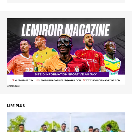
Your Name
*
Your E-mail
*
Enregistrer mon nom, mon e-mail et mon
site dans le navigateur pour mon prochain
commentaire.
SUBMIT COMMENT
ANNONCE
LIRE PLUS