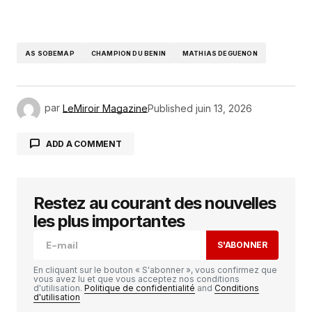
AS SOBEMAP
CHAMPION DU BENIN
MATHIAS DEGUENON
par
LeMiroir Magazine
Published
juin 13, 2026
ADD A COMMENT
Restez au courant des nouvelles
Votre adresse e-mail ne sera pas publiée.
Les
champs obligatoires sont indiqués avec
*
les plus importantes
S'ABONNER
Comment
*
En cliquant sur le bouton « S'abonner », vous confirmez que
vous avez lu et que vous acceptez nos conditions
d'utilisation.
Politique de confidentialité
and
Conditions
d'utilisation