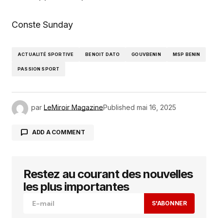
Conste Sunday
ACTUALITÉ SPORTIVE
BENOIT DATO
GOUVBENIN
MSP BENIN
PASSION SPORT
par
LeMiroir Magazine
Published
mai 16, 2025
ADD A COMMENT
Restez au courant des nouvelles
Votre adresse e-mail ne sera pas publiée.
Les
champs obligatoires sont indiqués avec
*
les plus importantes
S'ABONNER
Comment
*