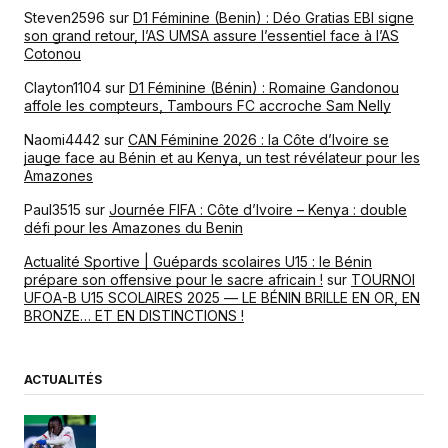
Steven2596
sur
D1 Féminine (Benin) : Déo Gratias EBI signe
son grand retour, l’AS UMSA assure l’essentiel face à l’AS
Cotonou
Clayton1104
sur
D1 Féminine (Bénin) : Romaine Gandonou
affole les compteurs, Tambours FC accroche Sam Nelly
Naomi4442
sur
CAN Féminine 2026 : la Côte d’Ivoire se
jauge face au Bénin et au Kenya, un test révélateur pour les
Amazones
Paul3515
sur
Journée FIFA : Côte d’Ivoire – Kenya : double
défi pour les Amazones du Benin
Actualité Sportive | Guépards scolaires U15 : le Bénin
prépare son offensive pour le sacre africain !
sur
TOURNOI
UFOA-B U15 SCOLAIRES 2025 — LE BÉNIN BRILLE EN OR, EN
BRONZE… ET EN DISTINCTIONS !
ACTUALITÉS