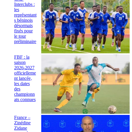
Interclubs :
les
représentant
s béninois
désormais
fixés pour
le tour
préliminaire
FBF : la
saison
2026-2027
officielleme
nt lancée,
les dates
des
championn
ats connues
France –
Zinédine
Zidane