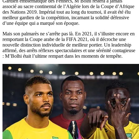
Gardien emblématique des Fennecs, M’Bolhi restera à jamais
associé au sacre continental de l’Algérie lors de la Coupe d’Afrique
des Nations 2019. Impérial tout au long du tournoi, il avait été élu
meilleur gardien de la compétition, incarnant la solidité défensive
d’une équipe qui a marqué son époque.
Mais son palmarès ne s’arrête pas là. En 2021, il s’illustre encore en
remportant la Coupe arabe de la FIFA 2021, où il décroche une
nouvelle distinction individuelle de meilleur portier. Un leadership
affirmé, des arrêts réflexes spectaculaires et une sérénité contagieuse
: M’Bolhi était l’ultime rempart dans les moments de tempête.