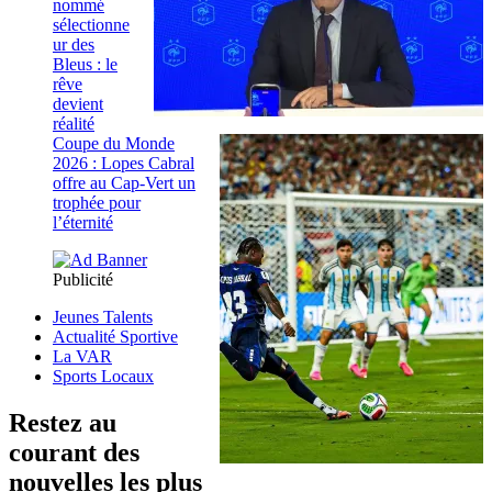
nommé
sélectionne
ur des
Bleus : le
rêve
devient
réalité
Coupe du Monde
2026 : Lopes Cabral
offre au Cap-Vert un
trophée pour
l’éternité
Publicité
Jeunes Talents
Actualité Sportive
La VAR
Sports Locaux
Restez au
courant des
nouvelles les plus