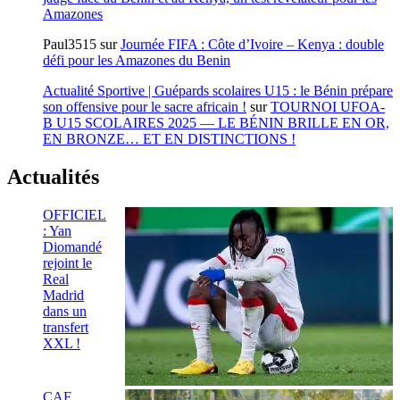
Amazones
Paul3515
sur
Journée FIFA : Côte d’Ivoire – Kenya : double
défi pour les Amazones du Benin
Actualité Sportive | Guépards scolaires U15 : le Bénin prépare
son offensive pour le sacre africain !
sur
TOURNOI UFOA-
B U15 SCOLAIRES 2025 — LE BÉNIN BRILLE EN OR,
EN BRONZE… ET EN DISTINCTIONS !
Actualités
OFFICIEL
: Yan
Diomandé
rejoint le
Real
Madrid
dans un
transfert
XXL !
CAF