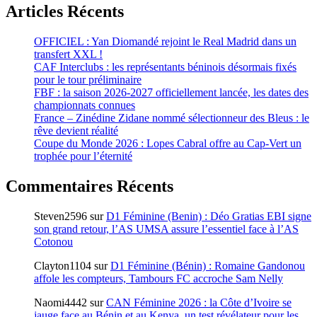
Articles Récents
OFFICIEL : Yan Diomandé rejoint le Real Madrid dans un
transfert XXL !
CAF Interclubs : les représentants béninois désormais fixés
pour le tour préliminaire
FBF : la saison 2026-2027 officiellement lancée, les dates des
championnats connues
France – Zinédine Zidane nommé sélectionneur des Bleus : le
rêve devient réalité
Coupe du Monde 2026 : Lopes Cabral offre au Cap-Vert un
trophée pour l’éternité
Commentaires Récents
Steven2596
sur
D1 Féminine (Benin) : Déo Gratias EBI signe
son grand retour, l’AS UMSA assure l’essentiel face à l’AS
Cotonou
Clayton1104
sur
D1 Féminine (Bénin) : Romaine Gandonou
affole les compteurs, Tambours FC accroche Sam Nelly
Naomi4442
sur
CAN Féminine 2026 : la Côte d’Ivoire se
jauge face au Bénin et au Kenya, un test révélateur pour les