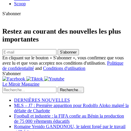
Scoop
S'abonner
Restez au courant des nouvelles les plus
importantes
S'abonner
En cliquant sur le bouton « S'abonner », vous confirmez que vous
avez lu et que vous acceptez nos conditions d'utilisation.
Politique
de confidentialité
and
Conditions d'utilisation
S'abonner
Le Miroir Magazine
Recherche...
DERNIÈRES NOUVELLES
MLS – J7 : Première apparition pour Rodolfo Aloko malgré la
défaite de Charlotte
Football et industrie : la FIFA confie au Bénin la production
de 75 000 vêtements éducatifs
Romaine Yenido GANDONOU, le talent forgé par le travail