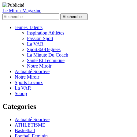
Le Miroir Magazine
Recherche...
Jeunes Talents
Inspiration Athlètes
Passion Sport
La VAR
Sport360Degrees
La Minute Du Coach
Santé Et Technique
Notre Miroir
Actualité Sportive
Notre Miroir
Sports Locaux
La VAR
Scoop
Categories
Actualité Sportive
ATHLETISME
Basketball
Football Feminin