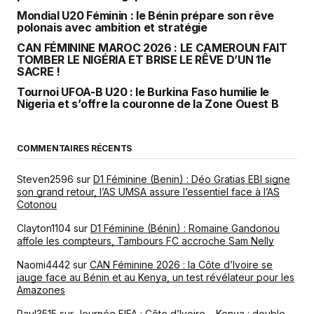
Mondial U20 Féminin : le Bénin prépare son rêve
polonais avec ambition et stratégie
CAN FÉMININE MAROC 2026 : LE CAMEROUN FAIT
TOMBER LE NIGÉRIA ET BRISE LE RÊVE D’UN 11e
SACRE !
Tournoi UFOA-B U20 : le Burkina Faso humilie le
Nigeria et s’offre la couronne de la Zone Ouest B
COMMENTAIRES RÉCENTS
Steven2596
sur
D1 Féminine (Benin) : Déo Gratias EBI signe
son grand retour, l’AS UMSA assure l’essentiel face à l’AS
Cotonou
Clayton1104
sur
D1 Féminine (Bénin) : Romaine Gandonou
affole les compteurs, Tambours FC accroche Sam Nelly
Naomi4442
sur
CAN Féminine 2026 : la Côte d’Ivoire se
jauge face au Bénin et au Kenya, un test révélateur pour les
Amazones
Paul3515
sur
Journée FIFA : Côte d’Ivoire – Kenya : double