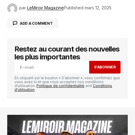
par
LeMiroir Magazine
Published
mars 12, 2025
ADD A COMMENT
Restez au courant des nouvelles
Votre adresse e-mail ne sera pas publiée.
Les
champs obligatoires sont indiqués avec
*
les plus importantes
S'ABONNER
Comment
*
En cliquant sur le bouton « S'abonner », vous confirmez que
vous avez lu et que vous acceptez nos conditions
d'utilisation.
Politique de confidentialité
and
Conditions
d'utilisation
Your Name
*
Your E-mail
*