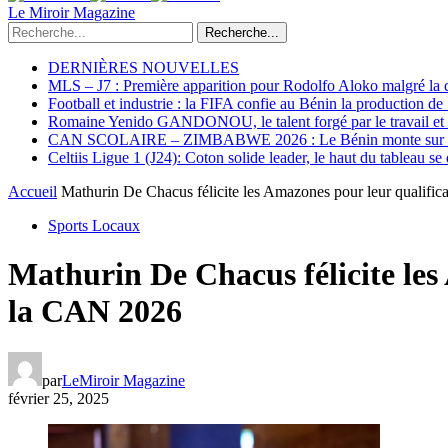
Le Miroir Magazine
Recherche...
DERNIÈRES NOUVELLES
MLS – J7 : Première apparition pour Rodolfo Aloko malgré la d
Football et industrie : la FIFA confie au Bénin la production d
Romaine Yenido GANDONOU, le talent forgé par le travail et l
CAN SCOLAIRE – ZIMBABWE 2026 : Le Bénin monte sur le p
Celtiis Ligue 1 (J24): Coton solide leader, le haut du tableau se
Accueil
Mathurin De Chacus félicite les Amazones pour leur qualific
Sports Locaux
Mathurin De Chacus félicite les
la CAN 2026
par
LeMiroir Magazine
février 25, 2025