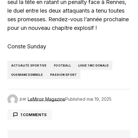
seul la tête en ratant un penalty face à Rennes,
le duel entre les deux attaquants a tenu toutes
ses promesses. Rendez-vous l’année prochaine
pour un nouveau chapitre explosif !
Conste Sunday
ACTUALITÉ SPORTIVE
FOOTBALL
LIGUE 1 MC DONALD
OUSMANE DEMBELE
PASSION SPORT
par
LeMiroir Magazine
Published
mai 19, 2025
1 COMMENTS
Ping :
AccueilLigue 1 : Dembélé couronn&...