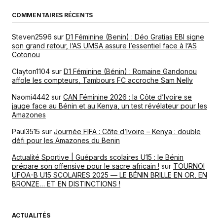
COMMENTAIRES RÉCENTS
Steven2596
sur
D1 Féminine (Benin) : Déo Gratias EBI signe
son grand retour, l’AS UMSA assure l’essentiel face à l’AS
Cotonou
Clayton1104
sur
D1 Féminine (Bénin) : Romaine Gandonou
affole les compteurs, Tambours FC accroche Sam Nelly
Naomi4442
sur
CAN Féminine 2026 : la Côte d’Ivoire se
jauge face au Bénin et au Kenya, un test révélateur pour les
Amazones
Paul3515
sur
Journée FIFA : Côte d’Ivoire – Kenya : double
défi pour les Amazones du Benin
Actualité Sportive | Guépards scolaires U15 : le Bénin
prépare son offensive pour le sacre africain !
sur
TOURNOI
UFOA-B U15 SCOLAIRES 2025 — LE BÉNIN BRILLE EN OR, EN
BRONZE… ET EN DISTINCTIONS !
ACTUALITÉS