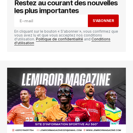
Restez au courant des nouvelles
les plus importantes
Votre adresse e-mail ne sera pas publiée.
Les
S'ABONNER
champs obligatoires sont indiqués avec
*
En cliquant sur le bouton « S'abonner », vous confirmez que
vous avez lu et que vous acceptez nos conditions
d'utilisation.
Politique de confidentialité
and
Conditions
Comment
*
d'utilisation
Your Name
*
Your E-mail
*
Enregistrer mon nom, mon e-mail et mon
site dans le navigateur pour mon prochain
commentaire.