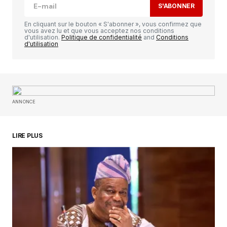
S'ABONNER
Comment
*
En cliquant sur le bouton « S'abonner », vous confirmez que
vous avez lu et que vous acceptez nos conditions
d'utilisation.
Politique de confidentialité
and
Conditions
d'utilisation
Your Name
*
ANNONCE
Your E-mail
*
Enregistrer mon nom, mon e-mail et mon
LIRE PLUS
site dans le navigateur pour mon prochain
commentaire.
SUBMIT COMMENT