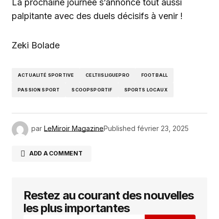
La prochaine journée s’annonce tout aussi
palpitante avec des duels décisifs à venir !
Zeki Bolade
ACTUALITÉ SPORTIVE
CELTIISLIGUEPRO
FOOTBALL
PASSION SPORT
SCOOPSPORTIF
SPORTS LOCAUX
par
LeMiroir Magazine
Published
février 23, 2025
ADD A COMMENT
Restez au courant des nouvelles
Votre adresse e-mail ne sera pas publiée.
Les
champs obligatoires sont indiqués avec
*
les plus importantes