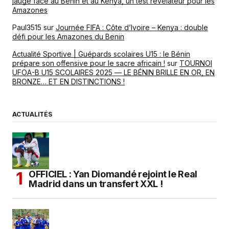
jauge face au Bénin et au Kenya, un test révélateur pour les
Amazones
Paul3515
sur
Journée FIFA : Côte d’Ivoire – Kenya : double
défi pour les Amazones du Benin
Actualité Sportive | Guépards scolaires U15 : le Bénin
prépare son offensive pour le sacre africain !
sur
TOURNOI
UFOA-B U15 SCOLAIRES 2025 — LE BÉNIN BRILLE EN OR, EN
BRONZE… ET EN DISTINCTIONS !
ACTUALITÉS
OFFICIEL : Yan Diomandé rejoint le Real
Madrid dans un transfert XXL !