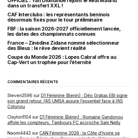
OFFICIEL : Yan Diomandé rejoint le Real Madrid
dans un transfert XXL !
CAF Interclubs : les représentants béninois
désormais fixés pour le tour préliminaire
FBF : la saison 2026-2027 officiellement lancée,
les dates des championnats connues
France – Zinédine Zidane nommé sélectionneur
des Bleus : le rêve devient réalité
Coupe du Monde 2026 : Lopes Cabral offre au
Cap-Vert un trophée pour l’éternité
COMMENTAIRES RÉCENTS
Steven2596
sur
D1 Féminine (Benin) : Déo Gratias EBI signe
son grand retour, l’AS UMSA assure l’essentiel face à l’AS
Cotonou
Clayton1104
sur
D1 Féminine (Bénin) : Romaine Gandonou
affole les compteurs, Tambours FC accroche Sam Nelly
Naomi4442
sur
CAN Féminine 2026 : la Côte d’Ivoire se