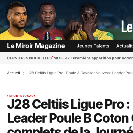
Le Miroir Magazine
Jeunes Talents
Actuali
DERNIÈRES NOUVELLES
MLS – J7 : Première apparition pour Rodol
Accueil
J28 Celtiis Ligue Pro : Poule A Cavalier Nouveau Leader Po
SPORTS LOCAUX
J28 Celtiis Ligue Pro 
Leader Poule B Coton 
complets de la Journ