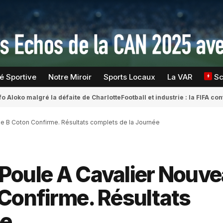
té Sportive
Notre Miroir
Sports Locaux
La VAR
S
fo Aloko malgré la défaite de Charlotte
Football et industrie : la FIFA 
ule B Coton Confirme. Résultats complets de la Journée
: Poule A Cavalier Nouv
Confirme. Résultats
ée