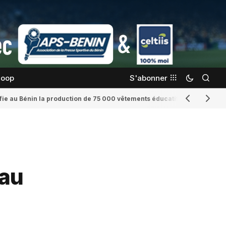
coop
S'abonner
confie au Bénin la production de 75 000 vêtements éducatifs
Romaine Yenid
eau