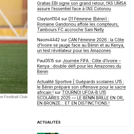
Gratias EBI signe son grand retour, l’AS UMSA
assure l’essentiel face à l’AS Cotonou
Clayton1104
sur
D1 Féminine (Bénin) :
Romaine Gandonou affole les compteurs,
Tambours FC accroche Sam Nelly
Naomi4442
sur
CAN Féminine 2026 : la Côte
d’Ivoire se jauge face au Bénin et au Kenya,
un test révélateur pour les Amazones
Paul3515
sur
Journée FIFA : Côte d’Ivoire –
Kenya : double défi pour les Amazones du
Benin
Actualité Sportive | Guépards scolaires U15 :
le Bénin prépare son offensive pour le sacre
africain !
sur
TOURNOI UFOA-B U15
n Football Club
SCOLAIRES 2025 — LE BÉNIN BRILLE EN OR,
EN BRONZE… ET EN DISTINCTIONS !
ACTUALITÉS