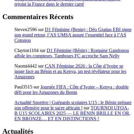
rejoint la France dans le dernier carré
Commentaires Récents
Steven2596
sur
D1 Féminine (Benin) : Déo Gratias EBI signe
son grand retour, l’AS UMSA assure l’essentiel face à l’AS
Cotonou
Clayton1104
sur
D1 Féminine (Bénin) : Romaine Gandonou
affole les compteurs, Tambours FC accroche Sam Nelly
Naomi4442
sur
CAN Féminine 2026 : la Côte d’Ivoire se
jauge face au Bénin et au Kenya, un test révélateur pour les
Amazones
Paul3515
sur
Journée FIFA : Côte d’Ivoire – Kenya : double
défi pour les Amazones du Benin
Actualité Sportive | Guépards scolaires U15 : le Bénin prépare
son offensive pour le sacre africain !
sur
TOURNOI UFOA-
B U15 SCOLAIRES 2025 — LE BÉNIN BRILLE EN OR,
EN BRONZE… ET EN DISTINCTIONS !
Actualités