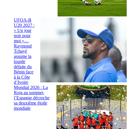
UFOA-B
U20 2027 :
« Un jour
noir pour
moi »…
Raymond
Tchayé
assume la
lourde
défaite du
Bénin face
à la Côte
d’Ivoire
Mondial 2026 : La
Roja au sommet,
l’Espagne décroche
sa deuxième étoile
mondiale