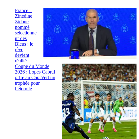
France –
Zinédine
Zidane
nommé
sélectionne
ur des
Bleus : le
rêve
devient
réalité
Coupe du Monde
2026 : Lopes Cabral
offre au Cap-Vert un
trophée pour
l’éternité