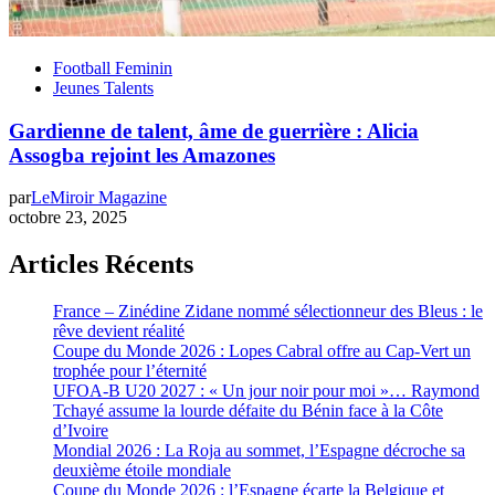
Football Feminin
Jeunes Talents
Gardienne de talent, âme de guerrière : Alicia
Assogba rejoint les Amazones
par
LeMiroir Magazine
octobre 23, 2025
Articles Récents
France – Zinédine Zidane nommé sélectionneur des Bleus : le
rêve devient réalité
Coupe du Monde 2026 : Lopes Cabral offre au Cap-Vert un
trophée pour l’éternité
UFOA-B U20 2027 : « Un jour noir pour moi »… Raymond
Tchayé assume la lourde défaite du Bénin face à la Côte
d’Ivoire
Mondial 2026 : La Roja au sommet, l’Espagne décroche sa
deuxième étoile mondiale
Coupe du Monde 2026 : l’Espagne écarte la Belgique et