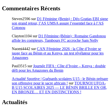
Commentaires Récents
Steven2596
sur
D1 Féminine (Benin) : Déo Gratias EBI signe
son grand retour, l’AS UMSA assure l’essentiel face à l’AS
Cotonou
Clayton1104
sur
D1 Féminine (Bénin) : Romaine Gandonou
affole les compteurs, Tambours FC accroche Sam Nelly
Naomi4442
sur
CAN Féminine 2026 : la Côte d’Ivoire se
jauge face au Bénin et au Kenya, un test révélateur pour les
Amazones
Paul3515
sur
Journée FIFA : Côte d’Ivoire – Kenya : double
défi pour les Amazones du Benin
Actualité Sportive | Guépards scolaires U15 : le Bénin prépare
son offensive pour le sacre africain !
sur
TOURNOI UFOA-
B U15 SCOLAIRES 2025 — LE BÉNIN BRILLE EN OR,
EN BRONZE… ET EN DISTINCTIONS !
Actualités