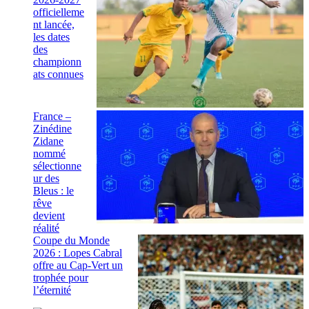
officielleme
nt lancée,
les dates
des
championn
ats connues
France –
Zinédine
Zidane
nommé
sélectionne
ur des
Bleus : le
rêve
devient
réalité
Coupe du Monde
2026 : Lopes Cabral
offre au Cap-Vert un
trophée pour
l’éternité