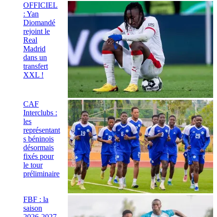
OFFICIEL
: Yan
Diomandé
rejoint le
Real
Madrid
dans un
transfert
XXL !
CAF
Interclubs :
les
représentant
s béninois
désormais
fixés pour
le tour
préliminaire
FBF : la
saison
2026-2027