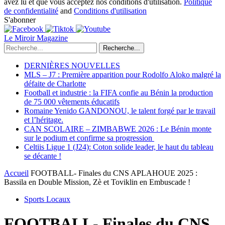
avez lu et que vous acceptez nos conditions d'utilisation.
Politique
de confidentialité
and
Conditions d'utilisation
S'abonner
Le Miroir Magazine
Recherche...
DERNIÈRES NOUVELLES
MLS – J7 : Première apparition pour Rodolfo Aloko malgré la
défaite de Charlotte
Football et industrie : la FIFA confie au Bénin la production
de 75 000 vêtements éducatifs
Romaine Yenido GANDONOU, le talent forgé par le travail
et l’héritage.
CAN SCOLAIRE – ZIMBABWE 2026 : Le Bénin monte
sur le podium et confirme sa progression
Celtiis Ligue 1 (J24): Coton solide leader, le haut du tableau
se décante !
Accueil
FOOTBALL- Finales du CNS APLAHOUE 2025 :
Bassila en Double Mission, Zè et Toviklin en Embuscade !
Sports Locaux
FOOTBALL- Finales du CNS