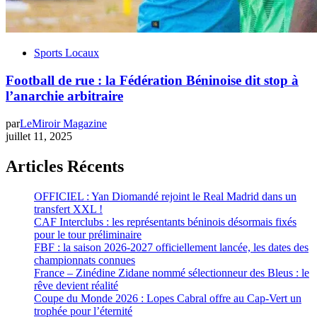
Sports Locaux
Football de rue : la Fédération Béninoise dit stop à
l’anarchie arbitraire
par
LeMiroir Magazine
juillet 11, 2025
Articles Récents
OFFICIEL : Yan Diomandé rejoint le Real Madrid dans un
transfert XXL !
CAF Interclubs : les représentants béninois désormais fixés
pour le tour préliminaire
FBF : la saison 2026-2027 officiellement lancée, les dates des
championnats connues
France – Zinédine Zidane nommé sélectionneur des Bleus : le
rêve devient réalité
Coupe du Monde 2026 : Lopes Cabral offre au Cap-Vert un
trophée pour l’éternité