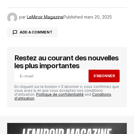
par
LeMiroir Magazine
Published
mars 20, 2025
ADD A COMMENT
Restez au courant des nouvelles
Votre adresse e-mail ne sera pas publiée.
Les
champs obligatoires sont indiqués avec
*
les plus importantes
S'ABONNER
Comment
*
En cliquant sur le bouton « S'abonner », vous confirmez que
vous avez lu et que vous acceptez nos conditions
d'utilisation.
Politique de confidentialité
and
Conditions
d'utilisation
Your Name
*