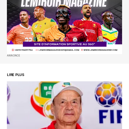
Your E-mail
*
Enregistrer mon nom, mon e-mail et mon
site dans le navigateur pour mon prochain
commentaire.
SUBMIT COMMENT
ANNONCE
LIRE PLUS