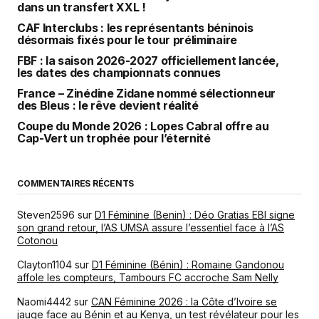
dans un transfert XXL !
CAF Interclubs : les représentants béninois
désormais fixés pour le tour préliminaire
FBF : la saison 2026-2027 officiellement lancée,
les dates des championnats connues
France – Zinédine Zidane nommé sélectionneur
des Bleus : le rêve devient réalité
Coupe du Monde 2026 : Lopes Cabral offre au
Cap-Vert un trophée pour l’éternité
COMMENTAIRES RÉCENTS
Steven2596
sur
D1 Féminine (Benin) : Déo Gratias EBI signe
son grand retour, l’AS UMSA assure l’essentiel face à l’AS
Cotonou
Clayton1104
sur
D1 Féminine (Bénin) : Romaine Gandonou
affole les compteurs, Tambours FC accroche Sam Nelly
Naomi4442
sur
CAN Féminine 2026 : la Côte d’Ivoire se
jauge face au Bénin et au Kenya, un test révélateur pour les