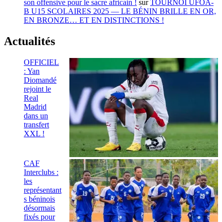
son offensive pour le sacre africain !
sur
TOURNOI UFOA-
B U15 SCOLAIRES 2025 — LE BÉNIN BRILLE EN OR,
EN BRONZE… ET EN DISTINCTIONS !
Actualités
OFFICIEL
: Yan
Diomandé
rejoint le
Real
Madrid
dans un
transfert
XXL !
CAF
Interclubs :
les
représentant
s béninois
désormais
fixés pour