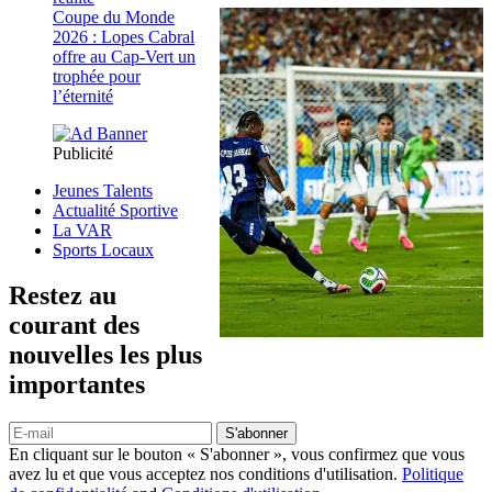
Coupe du Monde
2026 : Lopes Cabral
offre au Cap-Vert un
trophée pour
l’éternité
Publicité
Jeunes Talents
Actualité Sportive
La VAR
Sports Locaux
Restez au
courant des
nouvelles les plus
importantes
S'abonner
En cliquant sur le bouton « S'abonner », vous confirmez que vous
avez lu et que vous acceptez nos conditions d'utilisation.
Politique