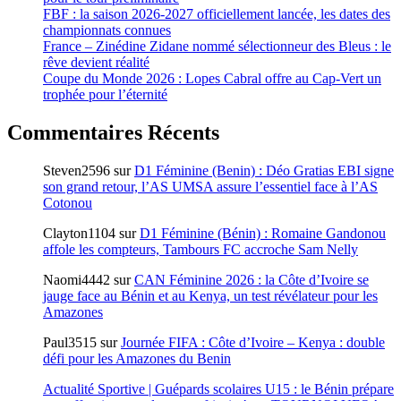
FBF : la saison 2026-2027 officiellement lancée, les dates des
championnats connues
France – Zinédine Zidane nommé sélectionneur des Bleus : le
rêve devient réalité
Coupe du Monde 2026 : Lopes Cabral offre au Cap-Vert un
trophée pour l’éternité
Commentaires Récents
Steven2596
sur
D1 Féminine (Benin) : Déo Gratias EBI signe
son grand retour, l’AS UMSA assure l’essentiel face à l’AS
Cotonou
Clayton1104
sur
D1 Féminine (Bénin) : Romaine Gandonou
affole les compteurs, Tambours FC accroche Sam Nelly
Naomi4442
sur
CAN Féminine 2026 : la Côte d’Ivoire se
jauge face au Bénin et au Kenya, un test révélateur pour les
Amazones
Paul3515
sur
Journée FIFA : Côte d’Ivoire – Kenya : double
défi pour les Amazones du Benin
Actualité Sportive | Guépards scolaires U15 : le Bénin prépare