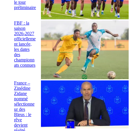
le tour
préliminaire
FBF : la
saison
2026-2027
officielleme
nt lancée,
les dates
des
championn
ats connues
France –
Zinédine
Zidane
nommé
sélectionne
ur des
Bleus : le
rêve
devient
réalité