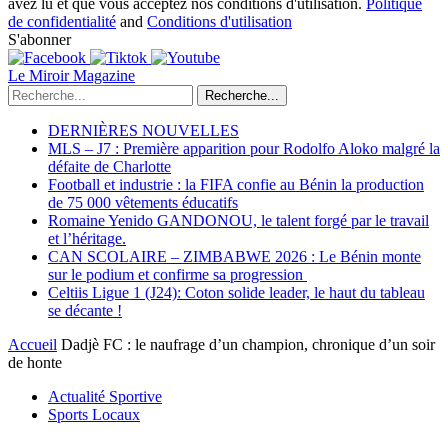
avez lu et que vous acceptez nos conditions d'utilisation.
Politique
de confidentialité
and
Conditions d'utilisation
S'abonner
Le Miroir Magazine
Recherche...
DERNIÈRES NOUVELLES
MLS – J7 : Première apparition pour Rodolfo Aloko malgré la
défaite de Charlotte
Football et industrie : la FIFA confie au Bénin la production
de 75 000 vêtements éducatifs
Romaine Yenido GANDONOU, le talent forgé par le travail
et l’héritage.
CAN SCOLAIRE – ZIMBABWE 2026 : Le Bénin monte
sur le podium et confirme sa progression
Celtiis Ligue 1 (J24): Coton solide leader, le haut du tableau
se décante !
Accueil
Dadjè FC : le naufrage d’un champion, chronique d’un soir
de honte
Actualité Sportive
Sports Locaux