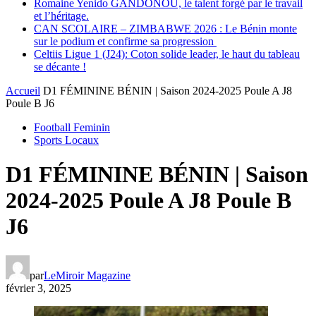
Romaine Yenido GANDONOU, le talent forgé par le travail
et l’héritage.
CAN SCOLAIRE – ZIMBABWE 2026 : Le Bénin monte
sur le podium et confirme sa progression
Celtiis Ligue 1 (J24): Coton solide leader, le haut du tableau
se décante !
Accueil
D1 FÉMININE BÉNIN | Saison 2024-2025 Poule A J8
Poule B J6
Football Feminin
Sports Locaux
D1 FÉMININE BÉNIN | Saison
2024-2025 Poule A J8 Poule B
J6
par
LeMiroir Magazine
février 3, 2025