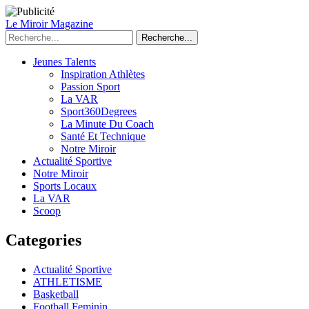
Le Miroir Magazine
Recherche...
Jeunes Talents
Inspiration Athlètes
Passion Sport
La VAR
Sport360Degrees
La Minute Du Coach
Santé Et Technique
Notre Miroir
Actualité Sportive
Notre Miroir
Sports Locaux
La VAR
Scoop
Categories
Actualité Sportive
ATHLETISME
Basketball
Football Feminin