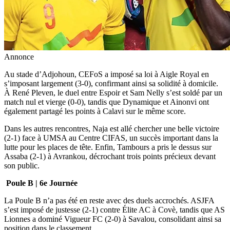
Annonce
Au stade d’Adjohoun, CEFoS a imposé sa loi à Aigle Royal en
s’imposant largement (3-0), confirmant ainsi sa solidité à domicile.
À René Pleven, le duel entre Espoir et Sam Nelly s’est soldé par un
match nul et vierge (0-0), tandis que Dynamique et Ainonvi ont
également partagé les points à Calavi sur le même score.
Dans les autres rencontres, Naja est allé chercher une belle victoire
(2-1) face à UMSA au Centre CIFAS, un succès important dans la
lutte pour les places de tête. Enfin, Tambours a pris le dessus sur
Assaba (2-1) à Avrankou, décrochant trois points précieux devant
son public.
Poule B | 6e Journée
La Poule B n’a pas été en reste avec des duels accrochés. ASJFA
s’est imposé de justesse (2-1) contre Élite AC à Covè, tandis que AS
Lionnes a dominé Vigueur FC (2-0) à Savalou, consolidant ainsi sa
position dans le classement.