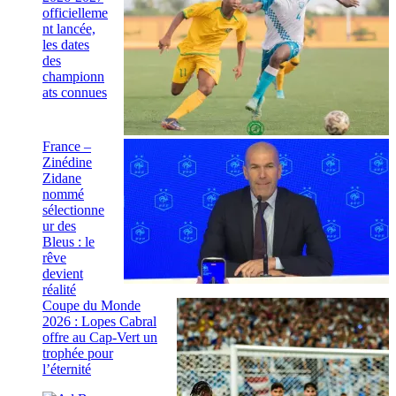
officielleme
nt lancée,
les dates
des
championn
ats connues
France –
Zinédine
Zidane
nommé
sélectionne
ur des
Bleus : le
rêve
devient
réalité
Coupe du Monde
2026 : Lopes Cabral
offre au Cap-Vert un
trophée pour
l’éternité