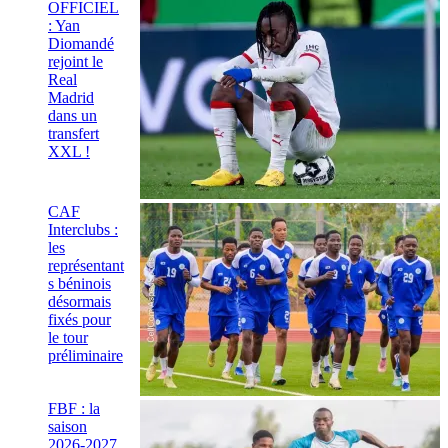
OFFICIEL
: Yan
Diomandé
rejoint le
Real
Madrid
dans un
transfert
XXL !
CAF
Interclubs :
les
représentant
s béninois
désormais
fixés pour
le tour
préliminaire
FBF : la
saison
2026-2027