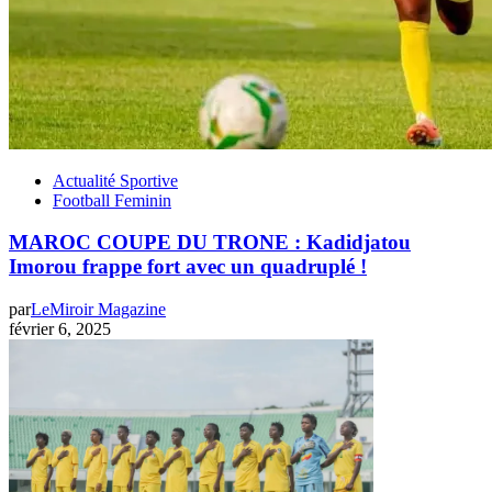
Actualité Sportive
Football Feminin
MAROC COUPE DU TRONE : Kadidjatou
Imorou frappe fort avec un quadruplé !
par
LeMiroir Magazine
février 6, 2025