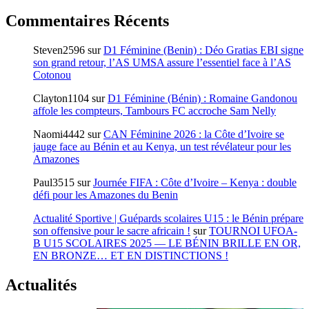
Commentaires Récents
Steven2596
sur
D1 Féminine (Benin) : Déo Gratias EBI signe
son grand retour, l’AS UMSA assure l’essentiel face à l’AS
Cotonou
Clayton1104
sur
D1 Féminine (Bénin) : Romaine Gandonou
affole les compteurs, Tambours FC accroche Sam Nelly
Naomi4442
sur
CAN Féminine 2026 : la Côte d’Ivoire se
jauge face au Bénin et au Kenya, un test révélateur pour les
Amazones
Paul3515
sur
Journée FIFA : Côte d’Ivoire – Kenya : double
défi pour les Amazones du Benin
Actualité Sportive | Guépards scolaires U15 : le Bénin prépare
son offensive pour le sacre africain !
sur
TOURNOI UFOA-
B U15 SCOLAIRES 2025 — LE BÉNIN BRILLE EN OR,
EN BRONZE… ET EN DISTINCTIONS !
Actualités