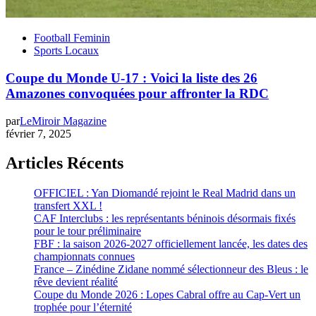
Football Feminin
Sports Locaux
Coupe du Monde U-17 : Voici la liste des 26
Amazones convoquées pour affronter la RDC
par
LeMiroir Magazine
février 7, 2025
Articles Récents
OFFICIEL : Yan Diomandé rejoint le Real Madrid dans un
transfert XXL !
CAF Interclubs : les représentants béninois désormais fixés
pour le tour préliminaire
FBF : la saison 2026-2027 officiellement lancée, les dates des
championnats connues
France – Zinédine Zidane nommé sélectionneur des Bleus : le
rêve devient réalité
Coupe du Monde 2026 : Lopes Cabral offre au Cap-Vert un
trophée pour l’éternité