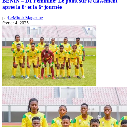
BENIN – D1 Féminine: Le point sur le classement
après la 8ᵉ et la 6ᵉ journée
par
LeMiroir Magazine
février 4, 2025