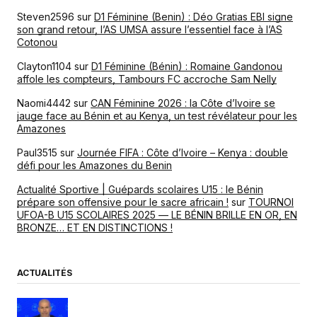
Steven2596
sur
D1 Féminine (Benin) : Déo Gratias EBI signe
son grand retour, l’AS UMSA assure l’essentiel face à l’AS
Cotonou
Clayton1104
sur
D1 Féminine (Bénin) : Romaine Gandonou
affole les compteurs, Tambours FC accroche Sam Nelly
Naomi4442
sur
CAN Féminine 2026 : la Côte d’Ivoire se
jauge face au Bénin et au Kenya, un test révélateur pour les
Amazones
Paul3515
sur
Journée FIFA : Côte d’Ivoire – Kenya : double
défi pour les Amazones du Benin
Actualité Sportive | Guépards scolaires U15 : le Bénin
prépare son offensive pour le sacre africain !
sur
TOURNOI
UFOA-B U15 SCOLAIRES 2025 — LE BÉNIN BRILLE EN OR, EN
BRONZE… ET EN DISTINCTIONS !
ACTUALITÉS