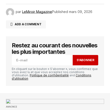
par
LeMiroir Magazine
Published
mars 09, 2026
ADD A COMMENT
Restez au courant des nouvelles
Votre adresse e-mail ne sera pas publiée.
Les
champs obligatoires sont indiqués avec
*
les plus importantes
S'ABONNER
Comment
*
En cliquant sur le bouton « S'abonner », vous confirmez que
vous avez lu et que vous acceptez nos conditions
d'utilisation.
Politique de confidentialité
and
Conditions
d'utilisation
Your Name
*
ANNONCE
Your E-mail
*