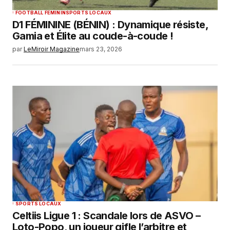
FOOTBALL FEMININ
SPORTS LOCAUX
D1 FÉMININE (BÉNIN) : Dynamique résiste,
Gamia et Élite au coude-à-coude !
par
LeMiroir Magazine
mars 23, 2026
SPORTS LOCAUX
Celtiis Ligue 1 : Scandale lors de ASVO –
Loto-Popo, un joueur gifle l’arbitre et