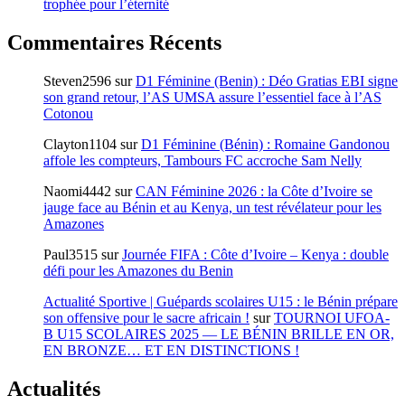
trophée pour l’éternité
Commentaires Récents
Steven2596
sur
D1 Féminine (Benin) : Déo Gratias EBI signe
son grand retour, l’AS UMSA assure l’essentiel face à l’AS
Cotonou
Clayton1104
sur
D1 Féminine (Bénin) : Romaine Gandonou
affole les compteurs, Tambours FC accroche Sam Nelly
Naomi4442
sur
CAN Féminine 2026 : la Côte d’Ivoire se
jauge face au Bénin et au Kenya, un test révélateur pour les
Amazones
Paul3515
sur
Journée FIFA : Côte d’Ivoire – Kenya : double
défi pour les Amazones du Benin
Actualité Sportive | Guépards scolaires U15 : le Bénin prépare
son offensive pour le sacre africain !
sur
TOURNOI UFOA-
B U15 SCOLAIRES 2025 — LE BÉNIN BRILLE EN OR,
EN BRONZE… ET EN DISTINCTIONS !
Actualités