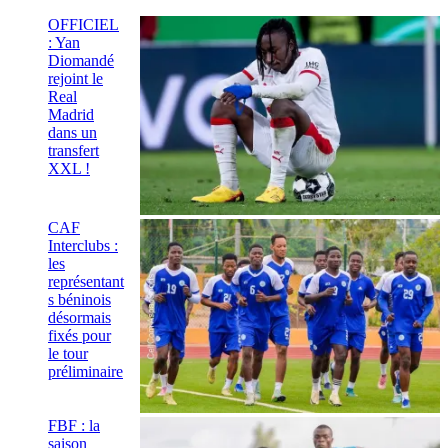
OFFICIEL
: Yan
Diomandé
rejoint le
Real
Madrid
dans un
transfert
XXL !
CAF
Interclubs :
les
représentant
s béninois
désormais
fixés pour
le tour
préliminaire
FBF : la
saison