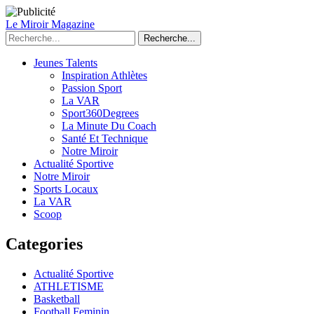
Le Miroir Magazine
Recherche...
Jeunes Talents
Inspiration Athlètes
Passion Sport
La VAR
Sport360Degrees
La Minute Du Coach
Santé Et Technique
Notre Miroir
Actualité Sportive
Notre Miroir
Sports Locaux
La VAR
Scoop
Categories
Actualité Sportive
ATHLETISME
Basketball
Football Feminin