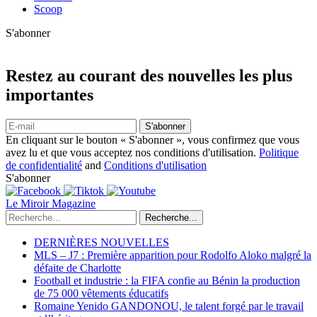
Scoop
S'abonner
Restez au courant des nouvelles les plus
importantes
S'abonner
En cliquant sur le bouton « S'abonner », vous confirmez que vous
avez lu et que vous acceptez nos conditions d'utilisation.
Politique
de confidentialité
and
Conditions d'utilisation
S'abonner
Le Miroir Magazine
Recherche...
DERNIÈRES NOUVELLES
MLS – J7 : Première apparition pour Rodolfo Aloko malgré la
défaite de Charlotte
Football et industrie : la FIFA confie au Bénin la production
de 75 000 vêtements éducatifs
Romaine Yenido GANDONOU, le talent forgé par le travail