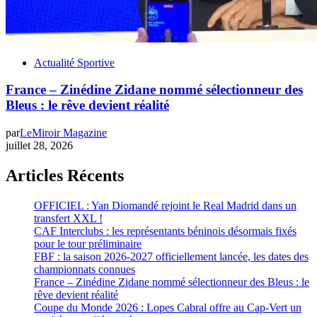
Actualité Sportive
France – Zinédine Zidane nommé sélectionneur des
Bleus : le rêve devient réalité
par
LeMiroir Magazine
juillet 28, 2026
Articles Récents
OFFICIEL : Yan Diomandé rejoint le Real Madrid dans un
transfert XXL !
CAF Interclubs : les représentants béninois désormais fixés
pour le tour préliminaire
FBF : la saison 2026-2027 officiellement lancée, les dates des
championnats connues
France – Zinédine Zidane nommé sélectionneur des Bleus : le
rêve devient réalité
Coupe du Monde 2026 : Lopes Cabral offre au Cap-Vert un