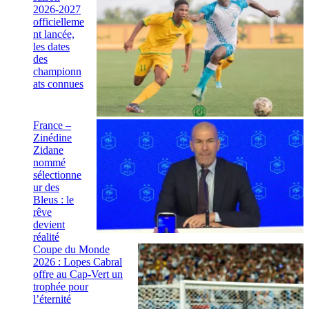
2026-2027
officielleme
nt lancée,
les dates
des
championn
ats connues
France –
Zinédine
Zidane
nommé
sélectionne
ur des
Bleus : le
rêve
devient
réalité
Coupe du Monde
2026 : Lopes Cabral
offre au Cap-Vert un
trophée pour
l’éternité