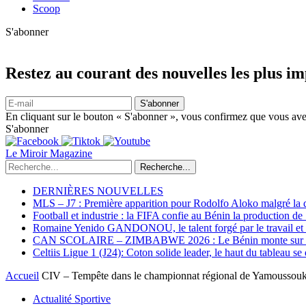
Scoop
S'abonner
Restez au courant des nouvelles les plus i
S'abonner
En cliquant sur le bouton « S'abonner », vous confirmez que vous avez
S'abonner
Le Miroir Magazine
Recherche...
DERNIÈRES NOUVELLES
MLS – J7 : Première apparition pour Rodolfo Aloko malgré la d
Football et industrie : la FIFA confie au Bénin la production d
Romaine Yenido GANDONOU, le talent forgé par le travail et l
CAN SCOLAIRE – ZIMBABWE 2026 : Le Bénin monte sur le p
Celtiis Ligue 1 (J24): Coton solide leader, le haut du tableau se
Accueil
CIV – Tempête dans le championnat régional de Yamoussoukro 
Actualité Sportive