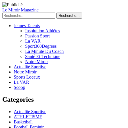
Le Miroir Magazine
Recherche...
Jeunes Talents
Inspiration Athlètes
Passion Sport
La VAR
Sport360Degrees
La Minute Du Coach
Santé Et Technique
Notre Miroir
Actualité Sportive
Notre Miroir
Sports Locaux
La VAR
Scoop
Categories
Actualité Sportive
ATHLETISME
Basketball
Football Feminin