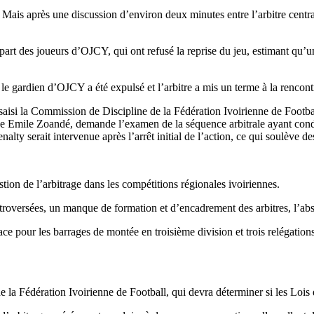
Mais après une discussion d’environ deux minutes entre l’arbitre central 
art des joueurs d’OJCY, qui ont refusé la reprise du jeu, estimant qu’u
 le gardien d’OJCY a été expulsé et l’arbitre a mis un terme à la rencont
a saisi la Commission de Discipline de la Fédération Ivoirienne de Footba
ne Emile Zoandé, demande l’examen de la séquence arbitrale ayant condu
ty serait intervenue après l’arrêt initial de l’action, ce qui soulève des
estion de l’arbitrage dans les compétitions régionales ivoiriennes.
ntroversées, un manque de formation et d’encadrement des arbitres, l’ab
 pour les barrages de montée en troisième division et trois relégations 
la Fédération Ivoirienne de Football, qui devra déterminer si les Lois d