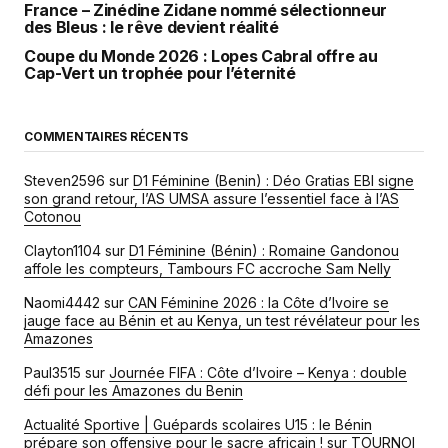
France – Zinédine Zidane nommé sélectionneur
des Bleus : le rêve devient réalité
Coupe du Monde 2026 : Lopes Cabral offre au
Cap-Vert un trophée pour l’éternité
COMMENTAIRES RÉCENTS
Steven2596
sur
D1 Féminine (Benin) : Déo Gratias EBI signe
son grand retour, l’AS UMSA assure l’essentiel face à l’AS
Cotonou
Clayton1104
sur
D1 Féminine (Bénin) : Romaine Gandonou
affole les compteurs, Tambours FC accroche Sam Nelly
Naomi4442
sur
CAN Féminine 2026 : la Côte d’Ivoire se
jauge face au Bénin et au Kenya, un test révélateur pour les
Amazones
Paul3515
sur
Journée FIFA : Côte d’Ivoire – Kenya : double
défi pour les Amazones du Benin
Actualité Sportive | Guépards scolaires U15 : le Bénin
prépare son offensive pour le sacre africain !
sur
TOURNOI