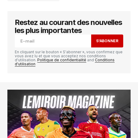
Restez au courant des nouvelles
Votre adresse e-mail ne sera pas publiée.
Les
champs obligatoires sont indiqués avec
*
les plus importantes
S'ABONNER
Comment
*
En cliquant sur le bouton « S'abonner », vous confirmez que
vous avez lu et que vous acceptez nos conditions
d'utilisation.
Politique de confidentialité
and
Conditions
d'utilisation
Your Name
*
Your E-mail
*
Enregistrer mon nom, mon e-mail et mon
site dans le navigateur pour mon prochain
commentaire.