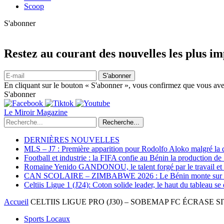
Scoop
S'abonner
Restez au courant des nouvelles les plus i
S'abonner
En cliquant sur le bouton « S'abonner », vous confirmez que vous avez
S'abonner
Le Miroir Magazine
Recherche...
DERNIÈRES NOUVELLES
MLS – J7 : Première apparition pour Rodolfo Aloko malgré la d
Football et industrie : la FIFA confie au Bénin la production d
Romaine Yenido GANDONOU, le talent forgé par le travail et l
CAN SCOLAIRE – ZIMBABWE 2026 : Le Bénin monte sur le p
Celtiis Ligue 1 (J24): Coton solide leader, le haut du tableau se
Accueil
CELTIIS LIGUE PRO (J30) – SOBEMAP FC ÉCRASE 
Sports Locaux