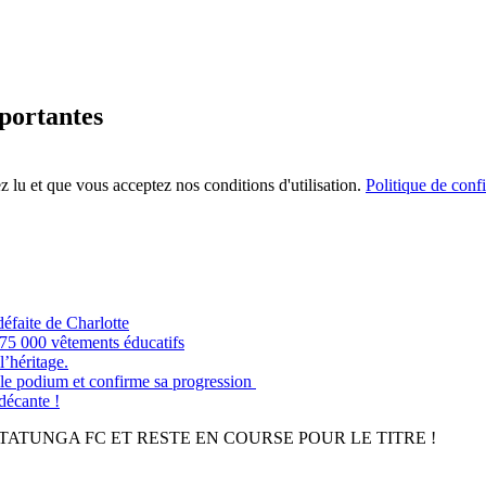
mportantes
 lu et que vous acceptez nos conditions d'utilisation.
Politique de confi
éfaite de Charlotte
e 75 000 vêtements éducatifs
’héritage.
odium et confirme sa progression
 décante !
SITATUNGA FC ET RESTE EN COURSE POUR LE TITRE !