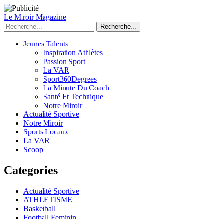
Le Miroir Magazine
Recherche...
Jeunes Talents
Inspiration Athlètes
Passion Sport
La VAR
Sport360Degrees
La Minute Du Coach
Santé Et Technique
Notre Miroir
Actualité Sportive
Notre Miroir
Sports Locaux
La VAR
Scoop
Categories
Actualité Sportive
ATHLETISME
Basketball
Football Feminin