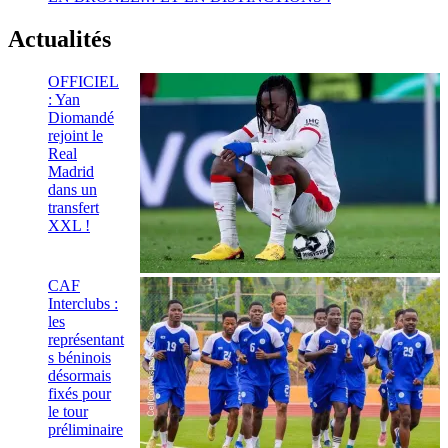
Actualités
OFFICIEL
: Yan
Diomandé
rejoint le
Real
Madrid
dans un
transfert
XXL !
CAF
Interclubs :
les
représentant
s béninois
désormais
fixés pour
le tour
préliminaire