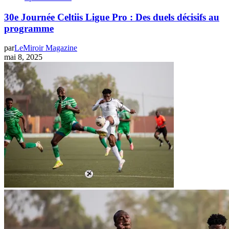
30e Journée Celtiis Ligue Pro : Des duels décisifs au
programme
par
LeMiroir Magazine
mai 8, 2025