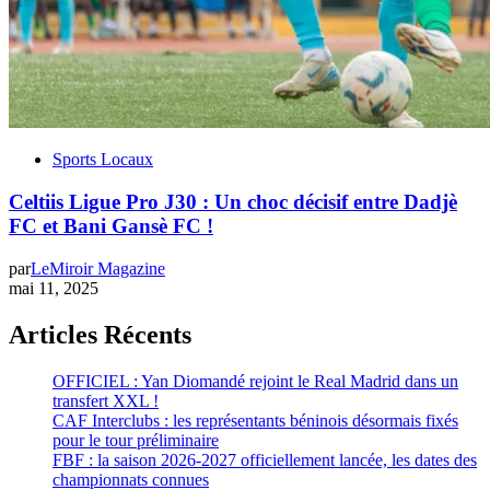
Sports Locaux
Celtiis Ligue Pro J30 : Un choc décisif entre Dadjè
FC et Bani Gansè FC !
par
LeMiroir Magazine
mai 11, 2025
Articles Récents
OFFICIEL : Yan Diomandé rejoint le Real Madrid dans un
transfert XXL !
CAF Interclubs : les représentants béninois désormais fixés
pour le tour préliminaire
FBF : la saison 2026-2027 officiellement lancée, les dates des
championnats connues