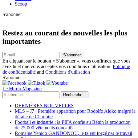
Scoop
S'abonner
Restez au courant des nouvelles les plus
importantes
S'abonner
En cliquant sur le bouton « S'abonner », vous confirmez que vous
avez lu et que vous acceptez nos conditions d'utilisation.
Politique
de confidentialité
and
Conditions d'utilisation
S'abonner
Le Miroir Magazine
Recherche...
DERNIÈRES NOUVELLES
MLS – J7 : Première apparition pour Rodolfo Aloko malgré la
défaite de Charlotte
Football et industrie : la FIFA confie au Bénin la production
de 75 000 vêtements éducatifs
Romaine Yenido GANDONOU, le talent forgé par le travail