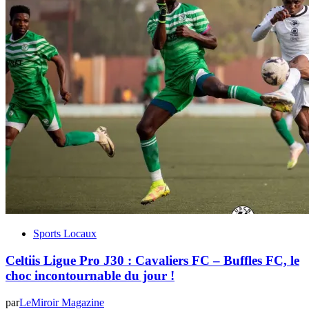
Sports Locaux
Celtiis Ligue Pro J30 : Cavaliers FC – Buffles FC, le
choc incontournable du jour !
par
LeMiroir Magazine