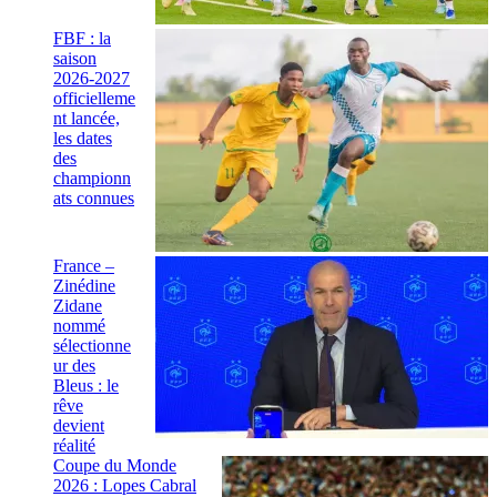
FBF : la
saison
2026-2027
officielleme
nt lancée,
les dates
des
championn
ats connues
France –
Zinédine
Zidane
nommé
sélectionne
ur des
Bleus : le
rêve
devient
réalité
Coupe du Monde
2026 : Lopes Cabral