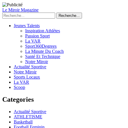
Le Miroir Magazine
Recherche...
Jeunes Talents
Inspiration Athlètes
Passion Sport
La VAR
Sport360Degrees
La Minute Du Coach
Santé Et Technique
Notre Miroir
Actualité Sportive
Notre Miroir
Sports Locaux
La VAR
Scoop
Categories
Actualité Sportive
ATHLETISME
Basketball
Football Feminin