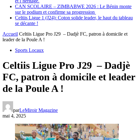
et l’héritage.
CAN SCOLAIRE – ZIMBABWE 2026 : Le Bénin monte
sur le podium et confirme sa progression
Celtiis Ligue 1 (J24): Coton solide leader, le haut du tableau
se décante !
Accueil
Celtiis Ligue Pro J29 – Dadjè FC, patron à domicile et
leader de la Poule A !
Sports Locaux
Celtiis Ligue Pro J29 – Dadjè
FC, patron à domicile et leader
de la Poule A !
par
LeMiroir Magazine
mai 4, 2025