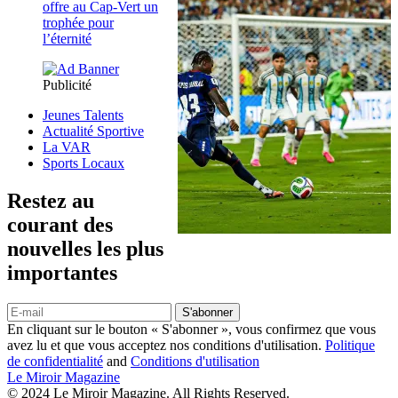
offre au Cap-Vert un
trophée pour
l’éternité
Publicité
Jeunes Talents
Actualité Sportive
La VAR
Sports Locaux
Restez au
courant des
nouvelles les plus
importantes
S'abonner
En cliquant sur le bouton « S'abonner », vous confirmez que vous
avez lu et que vous acceptez nos conditions d'utilisation.
Politique
de confidentialité
and
Conditions d'utilisation
Le Miroir Magazine
© 2024 Le Miroir Magazine. All Rights Reserved.