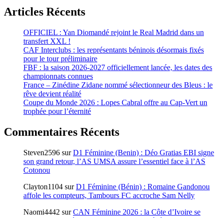
Articles Récents
OFFICIEL : Yan Diomandé rejoint le Real Madrid dans un
transfert XXL !
CAF Interclubs : les représentants béninois désormais fixés
pour le tour préliminaire
FBF : la saison 2026-2027 officiellement lancée, les dates des
championnats connues
France – Zinédine Zidane nommé sélectionneur des Bleus : le
rêve devient réalité
Coupe du Monde 2026 : Lopes Cabral offre au Cap-Vert un
trophée pour l’éternité
Commentaires Récents
Steven2596
sur
D1 Féminine (Benin) : Déo Gratias EBI signe
son grand retour, l’AS UMSA assure l’essentiel face à l’AS
Cotonou
Clayton1104
sur
D1 Féminine (Bénin) : Romaine Gandonou
affole les compteurs, Tambours FC accroche Sam Nelly
Naomi4442
sur
CAN Féminine 2026 : la Côte d’Ivoire se