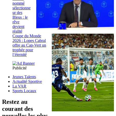
nommé
sélectionne
ur des
Bleus : le
rêve
devient
réalité
Coupe du Monde
2026 : Lopes Cabral
offre au Cap-Vert un
trophée pour
l’éternité
Publicité
Jeunes Talents
Actualité Sportive
La VAR
Sports Locaux
Restez au
courant des
nouvelles les plus