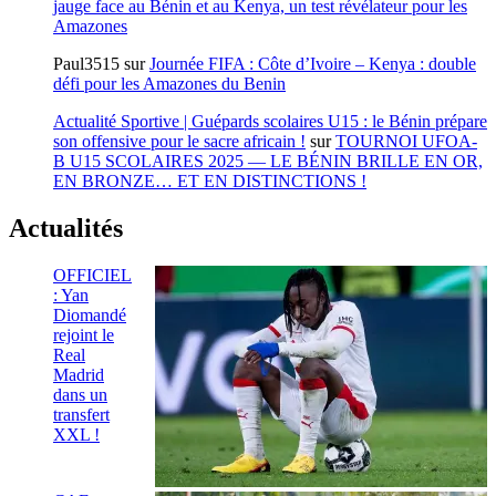
jauge face au Bénin et au Kenya, un test révélateur pour les
Amazones
Paul3515
sur
Journée FIFA : Côte d’Ivoire – Kenya : double
défi pour les Amazones du Benin
Actualité Sportive | Guépards scolaires U15 : le Bénin prépare
son offensive pour le sacre africain !
sur
TOURNOI UFOA-
B U15 SCOLAIRES 2025 — LE BÉNIN BRILLE EN OR,
EN BRONZE… ET EN DISTINCTIONS !
Actualités
OFFICIEL
: Yan
Diomandé
rejoint le
Real
Madrid
dans un
transfert
XXL !