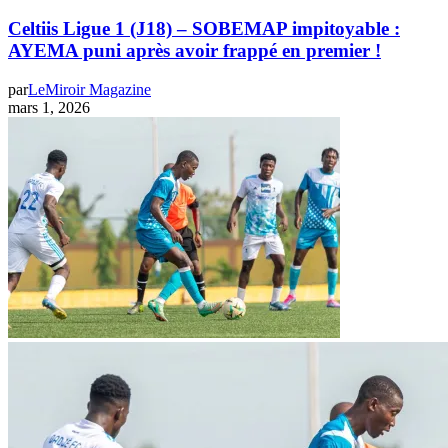
Celtiis Ligue 1 (J18) – SOBEMAP impitoyable :
AYEMA puni après avoir frappé en premier !
par
LeMiroir Magazine
mars 1, 2026