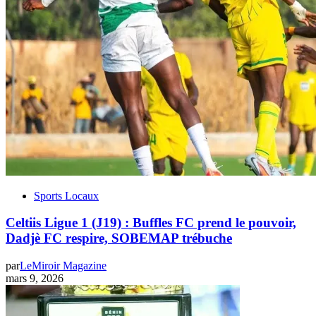
Sports Locaux
Celtiis Ligue 1 (J19) : Buffles FC prend le pouvoir,
Dadjè FC respire, SOBEMAP trébuche
par
LeMiroir Magazine
mars 9, 2026