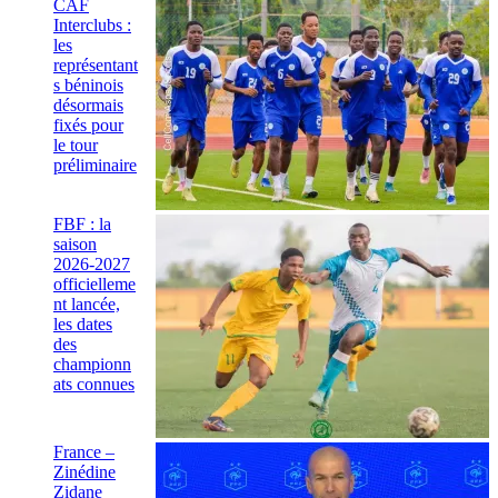
CAF
Interclubs :
les
représentant
s béninois
désormais
fixés pour
le tour
préliminaire
FBF : la
saison
2026-2027
officielleme
nt lancée,
les dates
des
championn
ats connues
France –
Zinédine
Zidane